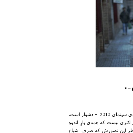
*
–
!] –این شاید (با کمی تاخیر) بزرگترین ناامیدی سینمای 2010 - دشوار است،
اکتری نیست که همه‌ی بارِ اندوهِ
اطرِ این تصورش که صرفِ اشباع