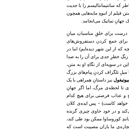
طر که سانتیمانتالیسم را با جدیت
 فیلم از انبوهِ مایه‌هایی همچون
جهانِ تماتیک می‌انجامد.
 درست برای خلقِ مناسباتِ میانِ
ا برای جمع کردن دستفرو‌ش‌های
که از این شهر دیده‌ایم) اما در
نگِ خطرِ جدی برای آن را به صدا
ن در سویه‌ای از نگاهِ او به متن،
ا میلِ تلگراف کردنِ پیام‌‌های بزرگ
یوتیفول
نیز داستانِ همراهی با یک
تا لحظه‌ی مرگ، اما اگر جهانِ
رنج و عذاب فرصتی برای هیچ ‌کدام
 خواهد کاست) – پس ایده‌ی کلان
ند و در خود حاوی چیزی گزنده
انندِ کوروساوا ممکن بود طی کند،
یچاره‌ی ما بارانِ مصیبت است که