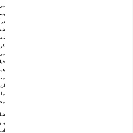
می‌
بسا
درآ
شخص
تنه
کرد
می‌
فیل
همد
منا
آن 
ما 
مخا
شای
یا 
است