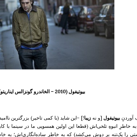
بیوتیفول (2010 – الخاندرو گونزالس ایناریتو)
 آوردنِ
بیوتیفول
[و نه
زیبا
به خاطرِ انبوهِ تلخی‌اش (قطعا این اولین همسویی ما در سینما با کار
ی را یک‌تنه بر دوش می‌کشد) که به خاطرِ ساده‌انگاری‌اش؛ به خ