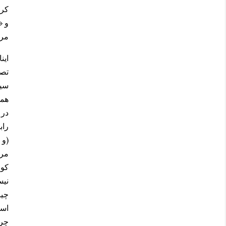
کرد
و «
مرگ
این
تصو
سیا
هما
در 
راب
(و 
مرد
کور
نیس
چیز
است
چرا