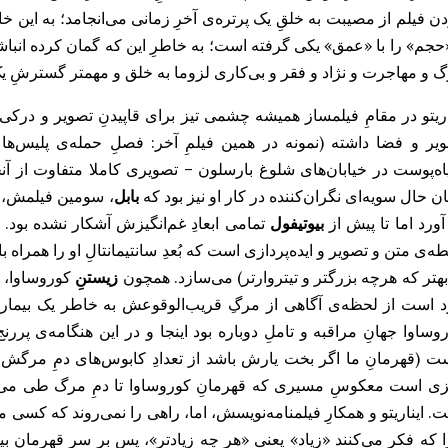
ن فیلم از مصیبت به خلقِ یک پرتره‌ی آخرِ زمانی می‌انجامد؛ به این خا
حجم» را با «عمق» یکی گرفته است؛ به خاطرِ این که گمان کرده انباشتن
 و مهاجرت و نژاد و فقر و بی‌کاری لزوما به خلق و مهمتر گسترشِ یک 
اریتو در مقامِ فیلمساز همیشه چشمی تیز برای قاپیدنِ تصویر و درکی
یر و فضا داشته (نمونه‌ در همین فیلمِ آخر: فصلِ حمله‌ی پلیس‌ه
ه‌پوست در خیابان‌های شلوغ بارسلون – تصویری کاملا متفاوت از آنچه 
ن حال سویه‌ای نگران‌کننده در کار او نیز بود که
بابل
، سومین فیلمش، ز
آورد اما تا پیش از
بیوتیفول
تمامی ابعادِ غم‌انگیزش آشکار نشده بود. ای
طه‌ی متن و تصویر و ایده‌پردازی‌ است که بُعدِ سانتیمانتالِ او را همراه ب
بهتر که هرچه بزرگتر و تیتروارتر) می‌سازد. همچون
زیستنِ
کوروساوا،
ب
 است از لحظه‌ی آگاهی از مرگِ قریب‌الوقوعش به خاطر یک بیماری 
وساوا جهانِ مراقبه و تاملِ دوباره بود اینجا و در این هنگامه‌ی پر
ت (قهرمانِ ما اگر بخت یارش باشد از تعدادِ کابوس‌های دمِ مرگش
ی است معکوسِ مسیری که قهرمانِ کوروساوا تا دمِ مرگ طی می‌ک
. ایناریتو و همکارِ فیلمنامه‌نویسش، اما، راهی را نمی‌روند که کسی م
 که فکر می‌کنند «زیاد» یعنی «هر چه زیادتر»، پس بر سرِ قهرمانِ ب