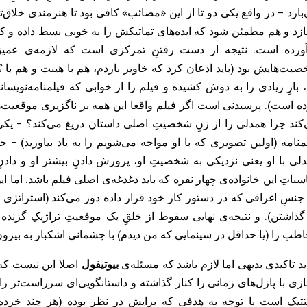
بارد – در واقع یکی دو تا از این «مصائب» کافی بود تا هنرمندی خلاق‌
زد و هم مطمئن شود که ایده‌های تماتیکش را به خوبی بسط داده و کا
ورده است. نتیجه از دست رفتنِ تمرکزی است که لازمه‌ی عمیق 
یت‌هایش بود (باید اذعان کرد که خاویر باردم، هم با هیبت و هم با 
، بارِ زیادی را به دوش کشیده و فیلم را از خوابی که فیلمنامه‌نویسان
ه است). پرسیدنی است اگر فیلم واقعا این همه بر ناگزیری موقعیت‌های
کند چرا همدلی را از زنِ شخصیتِ اصلی داستان دریغ می‌کند؟ - یکی 
منامه (اولین تصویری که با او مواجه می‌شویم را به یاد بیاورید) -
لی با او یعنی نزدیکی به شخصیتِ او، پرورش دادنِ بیشتر او و دادن
سباتِ این خانواده‌ی چهار نفره که باید دغدغه‌ی اصلی فیلم باشد. اما این
جنسِ اغراقی که در دستور کار خود قرار داده دور می‌کند (استراتژی ه
گذاشتن). و نتیجه‌ی نهایی سقوط از خلقِ یک موقعیتِ تراژیکِ گزنده
طب را (یا حداقل در سینمایی که من دیدم) با چشمانی اشکبار به بی
د تاکیدی بدیهی اما لازم باشد که مسئله‌ی
بیوتیفول
اصلا این نیست که ا
بازی با پازل‌های زمانی را کنار گذاشته و داستانگویی‌ای سرراست‌تر ر
تیک است با توجه به هدفی که برایش در نظر بوده (هر چند خرده‌دا