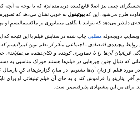
نسگرای چینی نیز اصلا قانع‌کننده درنیامده‌اند)، که با توجه به آنچه 
اوت طرح می‌شود. این که
بیوتیفول
به خوبی نشان می‌دهد که تصویرسازی
جه‌ی دلپذیر می‌دهد که بتوانند با نگاهی مینیاتوری بر ماکسیمالیسمِ او مه
ویسایتِ دویچه‌وله
مطلبی
چاپ شده در ستایش فیلم با این نتیجه که اینا
 روابط پیچیده‌ی اقتصادی ـ اجتماعی متأثر از نظم نوین لیبرالیسم که
گی قربانیان آن‌‌ها را با تصاویری کوبنده و تکان‌دهنده می‌نمایاند
». خب
نی که دنبالِ چنین چیزهایی در فیلم‌ها هستند خوراکِ مناسبی به دس
در مورد فیلم از زبانِ آن‌ها بشنویم. در میانِ گزارش‌های کنِ پارسال
مِ آخرِ ایناریتو را فراموش کند و به جای آن فیلمِ تبلیغاتی او برای نا
ند. برای من این پیشنهادی پذیرفتنی‌تر است.