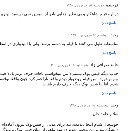
فرخنده
دوشنبه, ۱۵ فروردین, ۱۳۹۰
درباره فیلم شاهکار و بی نظیر جدایی نادر از سیمین نمی نویسید. بهتری
پاسخ دادن
وحید
دوشنبه, ۱۵ فروردین, ۱۳۹۰
متاسفانه طول می کشد تا فیلم به دستم برسد. ولی با امیدواری در انت
پاسخ دادن
حامد صرافی زاد
پنجشنبه, ۱۸ فروردین, ۱۳۹۰
جناب دیگه فیس بوک نیستی؟ من میخواستم باهات حرف بزنم بابا؟ فیلم بی
بهم برخورد . من فیلم رو دوبار دیدم واقعا ناراحتم کرد چون واقعا توق
شدم. آقا بیا فیس بوک دیگه حرف دارم باهات
پاسخ دادن
وحید
پنجشنبه, ۱۸ فروردین, ۱۳۹۰
سلام حامد جان،
خوشحال شدم اینجا دیدمت. بله برای مدتی از فیس‌بوک بیرون آماده‌ام.
دانشگاه بود و من مجبور شدم دو سه ماهی از میان فیس بوک و وبلاگ ی