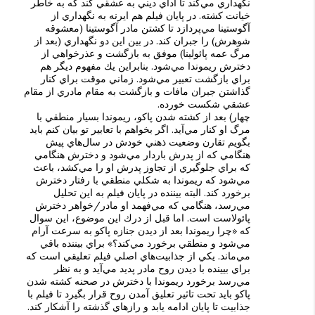
نگهداري مي‌كند تا اداي ديني به عشقي كند كه به خاطر
خيانت كشته. در پايان فيلم هم ايرنه به نگهداري از
آگوستينا مي‌پردازد تا كشتن مادر آگوستينا (معشوقه
شوهرش) را جبران كند. در بين اين دو نگهداري (بعد از
مرگ عمه پائولينا) موفق به بازگشت و عذرخواهي از
دخترش ريموندا مي‌شود. بنابراين يك مفهوم ديگر هم
براي بازگشت تعبير مي‌شود. زماني موقت براي كنار
گذاشتن جبران مافات و بازگشت به مقام مادري از مقام
عشقي شكست خورده.
چهار) بعد از كشته شدن پاكو، ريموندا بسيار منطقي با
مرگ او كنار مي‌آيد. اگر بخواهم با تعابير تو بيان كنم بايد
بگويم تقارن وضعيت ذهني خودش در سال‌هاي پيش
هنگامي كه از پدرش باردار مي‌شود و دخترش هنگامي
كه براي جلوگيري از تجاوز پدرش او را مي‌كشد، باعث
مي‌شود كه ريموندا به شكلي منطقي با رفتار دخترش
برخورد كند. البته بيننده در پايان فيلم به اين تحليل
مي‌رسد، هنگامي كه مي‌فهمد او مادر/خواهر دخترش
پائولاست است. اما قبل از درك اين موضوع، اين سوال
كه «چرا ريموندا بعد از ديدن جنازه پاكو به سرعت آرام
مي‌شود و منطقي برخورد مي‌كند؟» براي بيننده باقي
مي‌ماند. يكي از جذابيت‌هاي اصلي فيلم تعليقي است كه
براي بيينده با ديدن روح مادر پديد مي‌آيد و به نظر
مي‌رسد برخورد ريموندا با دخترش در صحنه كشته شدن
پاكو بايد تحت تاثير تعليق آمدن روح قرار بگيرد تا فيلم با
جذابيت تا پايان ادامه يابد و رازهاي گذشته را آشكار كند.