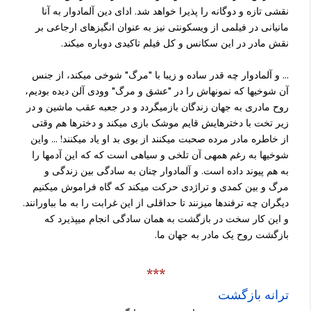
نقشی تازه و دوگانه را پذیرا خواهد شد. ادای دین آلمادوار به آنا
مانیانی در فیلمی از ویسکونتی نیز به عنوان انگیزه­ای ارجاعی بر
نقش مادر در این سکانس و کل فیلم تاکیدی دوباره می­کند.
... و آلمادوار چه قدر ساده و زیبا با "مرگ" شوخی می­کند، از جنس
آن شوخی­ها که نمونه­اش را در "عشق و مرگ" وودی آلن دیده بودیم،
روح مادری به جهان زندگان بازمی­گردد و در جعبه عقب ماشین و در
زیر تخت با دخترهایش قایم موشک بازی می­کند و دخترها هم وقتی
از خاطره مادر مرده صحبت می­کنند از بوی بد او یاد می­کنند! ... واین
شوخی­ها به رغم همه­ی آن تلخی و سیاهی است که که این آدمها را
به هم پیوند داده است. و آلمادوار چنان به سادگی بین زندگی و
مرگ و بین کمدی و تراژدی حرکت می­کند که گاه فراموش می­کنیم
دیگران چه ترفندها می­زنند تا حداقلی از این غرابت را به ما بباورانند.
و این کار سخت در بازگشت به همان سادگی انجام می­پذیرد که
بازگشت روح یک مادر به جهان ما.
***
ترانه بازگشت