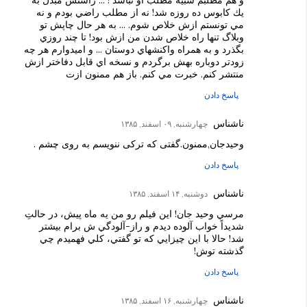
و هم مطلبم شبيه مطلب او نباشد ! ... راستش مبدل به
يك كابوس ده روزه شد! نه از مطلب راضي بودم و نه
مي تونستم ازش خلاص شوم. ... به هر حال چاپش تو
وبلاگ تنها راه خلاص شدن من ازش بود! تا چند روزي
بگذرد و به همراه واكنشهاي دوستان ... و اميدوارم هر چه
زودتر دوباره بهش برگردم و نسخه اي قابل دفاختر ازش
منتشر كنم. خبرت مي كنم. باز هم ممنون ازت
پاسخ دادن
ناشناس
چهارشنبه, ۰۹ اسفند, ۱۳۸۵
وحیدجان,ممنون.گفتی که ترکی ننویسم به روی چشم .
پاسخ دادن
ناشناس
دوشنبه, ۱۴ اسفند, ۱۳۸۵
مرسي وحيد جان! اين فيلم رو من يه ماه پيش، در حالتِ
شديداً خواب آلوده ديدم و راز-آلودگي ش برام بيشتر
شد! حالا با اين چيزايي که تو گفتي، کلي فهميدم چي
گذشته توش!
پاسخ دادن
ناشناس
چهارشنبه, ۱۶ اسفند, ۱۳۸۵