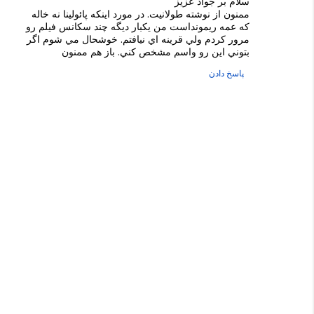
سلام بر جواد عزيز
ممنون از نوشته طولانيت. در مورد اينكه پائولينا نه خاله
كه عمه ريمونداست من يكبار ديگه چند سكانس فيلم رو
مرور كردم ولي قرينه اي نيافتم. خوشحال مي شوم اگر
بتوني اين رو واسم مشخص كني. باز هم ممنون
پاسخ دادن