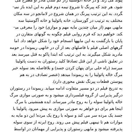
پیوند می زند. و در خانه آگوستینا راز گم شدن مادر او مطرح می
شود، هر چند که پیرنگ تا شروع نیمه دوم فیلم به این ایده باز نمی­
گردد. به این ترتیب پیرنگ در همان شروع در لامانچو در سه مکان
مختلف به ترتیب در گورستان، خانه پائولینا و خانه آگوستینا سه
مایه­ی مهم (از میان چندین مایه مهم و موازی) خود را معرفی می­
کند. خواهیم دید که فرم روایی فیلم چگونه به گونه­ای متقارن در
پایان با بازگشت به این مایه­ها انسجام خود را شکل خواهد داد. اما
گره­های اصلی فیلم با فاصله­ای بعد از آن در خانه­ی ریموندا در حومه
مادرید شکل می­گیرند. به این ترتیب که ابتدا پاکو به قتل می­رسد بعد
در تعلیق ناشی از این قتل تصادفا کلید رستوران به دست پائولینا
می­رسد (راه حلی برای پنهان کردن جسد) و بلافاصله بعد سوله خبر
مرگ خاله پائولینا را به ریموندا می­دهد (عنصر تصادف در به هم
پیوستن قطعات پیرنگ نقش محوری دارد).
به تدریج فیلم در دو مسیر متفاوت ادامه می­یابد. ریموندا در رستوران
درگیر پذیرایی از گروه فیلمبرداری می­شود و به صورتی موازی مرگ
خاله پائولینا سوله را به روح مادر می­رساند. ایده همنشینی با مرگ
اینجا هم برای دو خواهر به صورتی موازی به پیش می­رود. پائولینا با
جسد یک مرده سر می کند و سوله با روح یک مرده! این دو مایه به
موازات هم تا نیمه­ی فیلم پیش می روند. روح ایرنه از سوی سوله
پذیرفته می­شود و مایه­ی رستوران و پذیرایی از مهمانان در اواسط