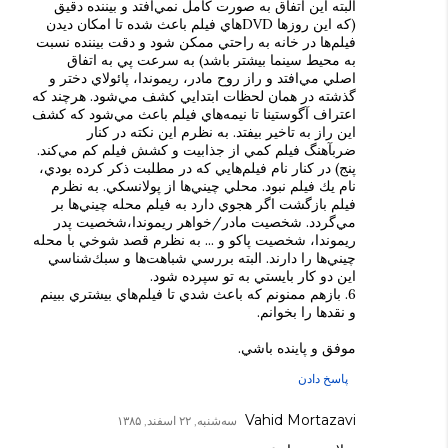
البته اين اتفاق به صورت كامل نمي‌افتد و بيننده دقيق
(كه اين روزها DVDهاي فيلم باعث شده تا امكان ديدن
فيلم‌ها در خانه به راحتي ممكن شود و دقت بيننده نسبت
به محيط سينما بيشتر باشد) به سرعت پي به اتفاق
اصلي مي‌افتد و راز روح مادر، ريموندا، پائولاي دختر و
گذشته در همان لحظات ابتدايي كشف مي‌شود. هرچند كه
اعتراف آگوستينا تا نيمه‌هاي فيلم باعث مي‌شود كه كشف
اين راز به تاخير بيفتد. به نظرم اين نكته در كنار
ضربآهنگ فيلم كمي از جذابيت و كشش فيلم كم مي‌كند.
پنج) در كنار نام فيلم‌هايي كه در مطلبت ذكر كرده بودي،
نام يك فيلم نبود. محلي چيني‌ها از پولانسكي. به نظرم
فيلم بازگشت اگر هجوي دارد به فيلم محله چيني‌ها بر
مي‌گردد. شخصيت مادر/خواهر ريموندا،‌شخصيت پدر
ريموندا، شخصيت پاكو و ... به نظرم قصد شوخي با محله
چيني‌ها را دارند. البته بررسي شباهت‌ها و سبك‌شناسي
اين دو كار بايستي به تو سپرده شود.
6. بازهم ممنونم كه باعث شدي تا فيلم‌هاي بيشتري ببينم
و نقدها را بخوانم.
موفق و پاينده باشي.
پاسخ دادن
Vahid Mortazavi
سه‌شنبه, ۲۲ اسفند, ۱۳۸۵