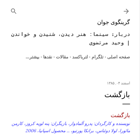
رد شدن به محتوای اصلی
گرینگوی جوان
دربارۀ سینما: هنر دیدن، شنیدن و خواندن
| وحید مرتضوی
صفحه اصلی
تلگرام
لترباکسد
مقالات
نقدها
‏بیشتر…
اسفند ۰۴, ۱۳۸۵
بازگشت
بازگشت
نویسنده و کارگردان: پدرو آلمادوار، بازیگران: پنه لوپه کروز، کارمن
مائورا، لولا دوئناس، برانکا پورتیو، ... محصول اسپانیا، 2006