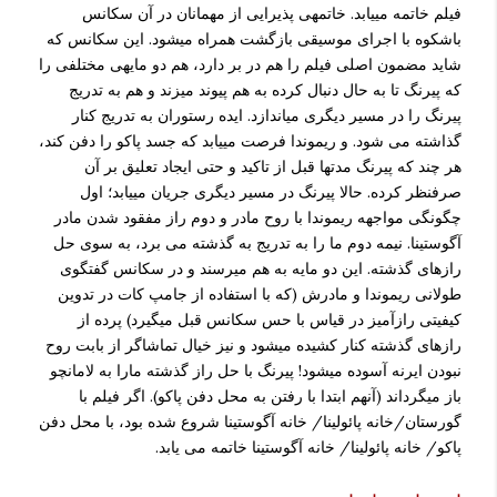
فیلم خاتمه می­یابد. خاتمه­ی پذیرایی از مهمانان در آن سکانس
باشکوه با اجرای موسیقی بازگشت همراه می­شود. این سکانس که
شاید مضمون اصلی فیلم را هم در بر دارد، هم دو مایه­ی مختلفی را
که پیرنگ تا به حال دنبال کرده به هم پیوند می­زند و هم به تدریج
پیرنگ را در مسیر دیگری می­اندازد. ایده رستوران به تدریج کنار
گذاشته می شود. و ریموندا فرصت می­یابد که جسد پاکو را دفن کند،
هر چند که پیرنگ مدتها قبل از تاکید و حتی ایجاد تعلیق بر آن
صرفنظر کرده. حالا پیرنگ در مسیر دیگری جریان می­یابد؛ اول
چگونگی مواجهه ریموندا با روح مادر و دوم راز مفقود شدن مادر
آگوستینا. نیمه دوم ما را به تدریج به گذشته می برد، به سوی حل
رازهای گذشته. این دو مایه به هم می­رسند و در سکانس گفتگوی
طولانی ریموندا و مادرش (که با استفاده از جامپ کات در تدوین
کیفیتی رازآمیز در قیاس با حس سکانس قبل می­گیرد) پرده از
رازهای گذشته کنار کشیده می­شود و نیز خیال تماشاگر از بابت روح
نبودن ایرنه آسوده می­شود! پیرنگ با حل راز گذشته مارا به لامانچو
باز می­گرداند (آنهم ابتدا با رفتن به محل دفن پاکو). اگر فیلم با
گورستان/خانه پائولینا/ خانه آگوستینا شروع شده بود، با محل دفن
پاکو/ خانه پائولینا/ خانه آگوستینا خاتمه می یابد.