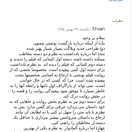
نظرات
Ehsan
یکشنبه, ۲۹ بهمن, ۱۳۸۵
سلام بر وحید
یک) از اینکه درباره بازگشت نوشتی ممنون
دو) طراحی جدید وبلاگت بسیار بسیار بهتر شده
سه) اما درباره یادداشتت:به نظرم دو دسته مخاطب
ممکنه داشته باشه. دسته اول کسانی که فیلم را ندیدند و
دسته دوم کسانی که فیلم را دیده اند. به نظرم یادداشتت
برای دسته اول کمی پیچیده است. مخصوصا بخشی که از
روایت فیلم نوشتی با ارجاع به اسامی شخصیتها متنت
پیچیده شده است. چرا که کسی که در حال خواندن
است، نمی تواند از پاراگراف اول نامها و رابطه آنها را به
خاطر بسپارد تا موفق شود پیچیدگی روایت را و قصه را
در بخش روایت درک کند.
برای دسته دوم نیز به نظرم بخش روایت و جاهایی که به
خود داستان می پردازد حرفی برای گفتن ندارد. پس به
نظرم یا باید متن را سهل تر کنی یا به لطایف آن مانند
ارجاع به داستان سروانتس بیشتر بپردازی تا حداقل یک
دسته از مخاطبان را راضی کنی.
چهار) اما درباره آلمادوار. به نظرم یکی از بهترین