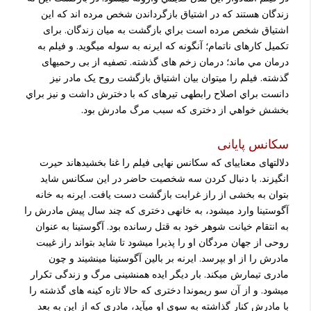
زندگان هستند که در اشتیاق بازگرداندن شخص مرده اند که این
اشتياق شخص مرده است براي بازگشت به ميان زندگان. برای
تکمیل کارهای ناتمام؛ آنگونه که ایرنه به سوله می­گوید. و فيلم به
درمان مي ماند؛ درمان زخم های گذشته. تصفيه از بی رحمی­های
گذشته. فیلم را می­توان بیان اشتیاق بازگشت روح یک مادر نیز
دانست براي اصلاح رابطه­ی تیره­ای که با دخترش داشت و نیز براي
بخشش خواهي از دختری که سبب مرگ مادرش بود.
سکانس پایانی
دلالتهای معنایی­ای که سکانس نهایی فیلم را غنا بخشیده­اند حیرت
انگیزند. با دنبال کردن سه شخصیت حاضر در این سکانس شاید
بتوان به بخشی از راز غرابت بازگشت دست یافت. ایرنه به خانه
آگوستینا وارد می­شود، به خانه­ی دختری که چند سال پیش مادرش را
به انتقام خیانت شوهر خود به قتل رسانده بود. آگوستینا به عنوان
روحی از جهان مردگان او را پذیرا می­شود تا شاید بتواند راز غیبت
مادرش را از او بپرسد. ایرنه بر بالین آگوستینا می­نشیند و چون
مادری تیمارش می­کند. بار دیگر ایده هم­نشینی مرگ و زندگی تکرار
می­شود. و از آن سو ریموندا دختری که حالا تازه کینه های گذشته را
با مادرش کنار گذاشته به سوی او می­آید، مادری که از این به بعد