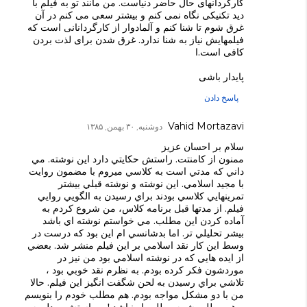
کارگردانهای حال حاضر دنیاست. من مانند تو به فیلم با
دید تکنیکی نگاه نمی کنم و بیشتر سعی می کنم در آن
غرق شوم تا شنا کنم و آلمادوار از کارگردانانی است که
فیلمهایش نیاز به شنا ندارد. غرق شدن برای لذت بردن
کافی است.ا
پایدار باشی
پاسخ دادن
Vahid Mortazavi
دوشنبه, ۳۰ بهمن, ۱۳۸۵
سلام بر احسان عزيز
ممنون از كامنتت. راستش حكايتي دارد اين نوشته. مي
داني كه مدتي است به كلاسي ميروم با مضمون روايت
با مجيد اسلامي. اين نوشته و نوشته قبلي بيشتر
تمرينهايي كلاسي بودند براي رسيدن به الگويي روايي
فيلم. از مدتها قبل برنامه كلاس، من شروع كردم به
آماده كردن اين مطلب. مي خواستم نوشته اي باشد
بيشر تحليلي تر. اما بدشانسي ام اين بود كه درست در
وسط اين كار نقد اسلامي بر اين فيلم منشر شد. بعضي
از ايده هايي كه در نوشته اسلامي بود من نيز در
موردشون فكر كرده بودم. به نظرم نقد خوبي بود ،
تلاشي براي رسيدن به لحن شگفت انگيز اين فيلم. حالا
من با دو مشكل مواجه بودم. هم مطلب خودم را بنويسم