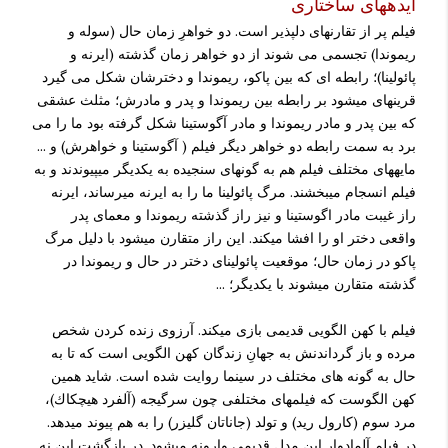
ایده­های ساختاری
فیلم پر از تقارنهای دلپذیر است. دو خواهرِ زمان حال (سوله و
ریموندا) تجسمی می شوند از دو خواهر زمان گذشته (ایرنه و
پائولینا)؛ رابطه ای که بین پاکو، ریموندا و دخترشان شکل می گیرد
قرینه­ای می­شود بر رابطه بین ریموندا و پدر و مادرش؛ مثلث عشقی
که بین پدر و مادر ریموندا و مادر آگوستینا شکل گرفته بود ما را می
برد به سمت رابطه دو خواهر دیگر فیلم ( آگوستینا و خواهرش) و ...
مایه­های مختلف فیلم هم به گونه­ای سنجیده به یکدیگر می­پیوندند و به
فیلم انسجام می­بخشند. مرگ پائولینا ما را به ایرنه می­رساند، ایرنه
راز غیبت مادر اگوستينا و نیز راز گذشته ریموندا و معمای پدر
واقعی دختر او را افشا می­کند. این راز متقارن می­شود با دلیل مرگ
پاکو در زمان حال؛ موقعیت پائولینای دختر در حال و ریموندا در
گذشته متقارن می­شوند با یکدیگر؛ ...
فیلم با کهن الگویی قدیمی بازی می­کند. آرزوی زنده کردن شخص
مرده و باز گرداندنش به جهانِ زندگان کهن الگویی است که تا به
حال به گونه های مختلف در سینما روایت شده است. شاید همین
کهن الگوست که فیلمهای مختلفی چون سرگيجه (آلفرد هيچكاك)،
مرد سوم (كارول ريد) و تولد (جاناتان گليزر) را به هم پیوند می­دهد.
در فیلم آلمادوار اين مدل قديمي وارونه مي­شود. در بازگشت این نه