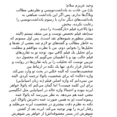
وحيد عزيزم سلام!
يك) من عادت به يادداشت‌نويسي و نظردهي مطالب
وبلاگ‌ها ندارم، پس اگر اين يادداشت شباهتي به
يادداشت‌هاي ديگر ندارد يا رسوم يادداشت‌نويسي را
رعايت نكرده، ببخش.
دو) بالاخره فيلم «بازگشت» را ديدم.
سه)نقد فيلم تخصص توست و من منتقد نيستم (البته
بيشتر منظورم شيوه‌هاي نقد است)، پس اول ممنونم كه
به خاطر مطالب و گفته‌هاي تو لازم شد بعضي از نقدها و
تحليل‌ها را بخوانم. دوم، من با نظرت موافقم و مطلبت
براي تحليل يك فيلم كافي نبود. توجه تو به تقارن‌هاي
فيلم جالب بود و با اطمينان مي‌گويم كه محصول ديد
تيزبين توست كه تحليلت را بر پايه تقارن‌ها در روايت و
ساختار قرار دادي. تنها يك نكته در ارتباط بين
شخصيت‌هاست كه البته خللي در بحث تو وارد نمي‌كند.
واژه «خاله» كه براي شخصيت پائولا ترجمه كردي. البته
من نمي‌دانم كه واژه اصلي فيلم (به زبان اسپانيايي)
براي اين كلمه چيست؟ اما گمان مي‌كنم كه پائولا خواهر
ايرنه نبوده و احتمالا واژه خاله در اسپانيايي مثل انگليسي
معني عمه هم مي‌دهد. به نظر مي‌رسد كه پائولا عمه
ريمونداست (و به همين صورت عمه دخترش پائولا). اين
نكته به نظرم دقت بيشتري در شخصيت ايرنه مي‌طلبد و
رفتار ايرنه را بهتر توجيه مي‌كند. ايرنه بعد از كشتن
شوهرش (در بستر معشوقه‌اش) از خواهر پير شوهرش