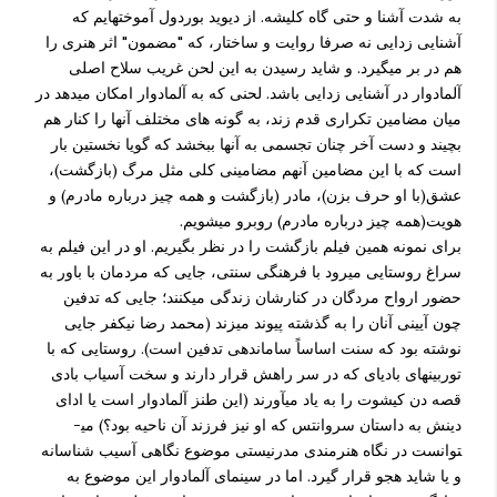
به شدت آشنا و حتی گاه کلیشه. از دیوید بوردول آموخته­ایم که
آشنایی زدایی نه صرفا روایت و ساختار، که "مضمون" اثر هنری را
هم در بر می­گیرد. و شاید رسیدن به این لحن غریب سلاح اصلی
آلمادوار در آشنایی زدایی باشد. لحنی که به آلمادوار امکان می­دهد در
میان مضامین تکراری قدم زند، به گونه های مختلف آنها را کنار هم
بچیند و دست آخر چنان تجسمی به آنها ببخشد که گویا نخستین بار
است که با این مضامین آنهم مضامینی کلی مثل مرگ (بازگشت)،
عشق(با او حرف بزن)، مادر (بازگشت و همه چیز درباره مادرم) و
هویت(همه چیز درباره مادرم) روبرو می­شویم.
برای نمونه همین فیلم بازگشت را در نظر بگیریم. او در این فیلم به
سراغ روستایی می­رود با فرهنگی سنتی، جایی که مردمان با باور به
حضور ارواح مردگان در کنارشان زندگی می­کنند؛ جایی که تدفین
چون آیینی آنان را به گذشته پیوند می­زند (محمد رضا نیکفر جایی
نوشته بود که سنت اساساً ساماندهی تدفین است). روستایی که با
توربینهای بادی­ای که در سر راهش قرار دارند و سخت آسیاب بادی
قصه دن کیشوت را به یاد می­آورند (این طنز آلمادوار است یا ادای
دینش به داستان سروانتس که او نیز فرزند آن ناحیه بود؟) می­
توانست در نگاه هنرمندی مدرنیستی موضوع نگاهی آسیب شناسانه
و یا شاید هجو قرار گیرد. اما در سینمای آلمادوار این موضوع به