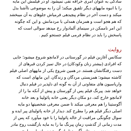
سادگی به عنوان امری خرافه نفی نمی­شود. او در فیلمش این مایه
را با انبوه مایه­های دیگر تلفیق می­کند؛ آن را به موضوعی ناآشنا بدل
می­کند و دست آخر در نظام پیچیده­ی فرمی­اش جلوه­ای به آن می­بخشد
که هم هجو است و همزمان همدلی با مردمانش. و این که چگونه
این امر ناممکن در سینمای آلمادوار رخ می­دهد سوالی است که
پاسخش را باید در نظام فرمی فیلم جستجو کنیم .
روايت
سکانس آغازین فیلم در گورستانی در لامانچو شروع می­شود؛ جایی
که افرادی (بیشتر زنان وکودکان) در حال تمیز کردن قبرهای از
دست رفتگانشان هستند. در همین شروع یکی از مایه­های اصلی فیلم
کاشته می­شود؛ همزیستی مردگان و زندگان. این مایه­ای است که
واریاسیون های متفاوتی از آن به گونه ای دلپذیر در فیلم دنبال
خواهد شد. پیرنگ فیلم پس از گورستان و پیش از آنکه ما را از
لامانچو خارج کند، دو مکان دیگر یعنی خانه پائولینا و بعد خانه
آگوستینا را هم معرفی می­کند تا ضمن معرفی شخصیتها دو مایه
اصلی دیگر فیلم هم را مطرح کند. دیدار از خانه پائولینای پیر ایده و
سوال ­چگونگی مراقبت از خاله پائولینا را با خود می­آورد که پس از
مدت زمانی از گذشتِ زمانِ پیرنگ ما را به مایه بازگشت روح مادر