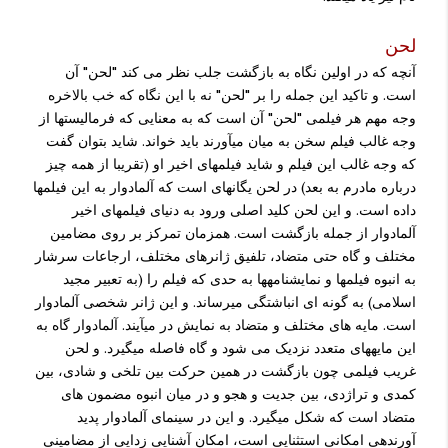
لحن
آنچه که در اولین نگاه به بازگشت جلب نظر می کند "لحن" آن
است. و تاکید این جمله را بر "لحن" نه با این نگاه که خب بالاخره
وجه مهم هر فیلمی "لحن" آن است که به معنایی که فرمالیستها از
وجه غالب فیلم سخن به میان می­آورند باید خواند. شاید بتوان گفت
که وجه غالب این فیلم و شاید فیلمهای اخیر او (تقریبا از همه چیز
درباره مادرم به بعد) در لحن یگانه­ای است که آلمادوار به این فیلمها
داده است. و این لحن کلید اصلی ورود به دنیای فیلمهای اخیر
آلمادوار از جمله بازگشت است. همزمان تمرکز بر روی مضامین
مختلف و گاه حتی متضاد، تلفیق ژانرهای مختلف، ارجاعات سرشار
به انبوه فیلمها و نمایشنامه­ها به حدی که فیلم را (به تعبیر مجید
اسلامی) به گونه ای انباشتگی می­رساند. و این ژانر شخصی آلمادوار
است. مایه های مختلف و متضاد به نمایش در می­آیند. آلمادوار گاه به
این مایه­های متعدد نزدیک می شود و گاه فاصله می­گیرد. و لحن
غریب فیلمی چون بازگشت در همین حرکت بین تلخی و شادی، بین
کمدی و تراژدی، بین جدیت و هجو و در میان انبوه مضمون های
متضاد است که شکل می­گیرد. و این در سینمای آلمادوار پدید
آورنده­ی امکانی استثنایی است، امکان آشنایی زدایی از مضامینی