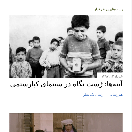
ا
پست‌های پرطرفدار
ر
س
ا
ل
ی
ک
ن
ظ
خرداد ۱۳, ۱۳۹۷
ر
آینه‌ها: ژست نگاه در سینمای کیارستمی
هم‌رسانی
ارسال یک نظر