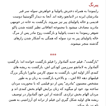
پیرنگ
رایموندا به همراه دخترش پائولینا و خواهرش سوله سر قبر
مادرشان ایرنه در لامانچو رفته اند. آنجا به دیدار آگوستینا دوست
قدیمی و خاله پائولینای پیر نیز می­روند. بازگشت به خانه در حومه­ی
مادرید مصادف می­شود با مجموعه اتفاقاتی نظیر کشته شدن پاکو
شوهر ریموندا به دست پائولینا و بازگشت روح مادر پس از مرگ
خاله پائولینای پیر به نزد سوله که همگی به آشکار شدن رازهای
گذشته منجر می­شوند.
***
"بازگشت"، فيلم جديد آلمادوار را فيلمِ بازگشت خوانده اند؛ بازگشتِ
آلمادوار به لامانچو سرزمين كودكي اش، بازگشت به ريشه هاي
كمدي آثار اوليه اش، بازگشت به سوي کارمن مائورا بازيگر بزرگ
فیلمهای دهه 80 اش،... و بالاخره بازگشت به زنان و به طور
مشخص مضمونِ "مادری" پس از دو فیلمی که با محوریت مردان
ساخته بود. خود او می­گوید که زنان برایش الهام بخش کمدی اند و
مردان الهام بخش تراژدی. گذشته از اين خود آلمادوار در توصیف
ريشه هاي اوليه شكل گيري اين فيلم از ترانه اي آرژانتینی به همین
نام نیز یاد می­کند.