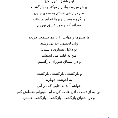
این عشق شورانگیز
پیش می­رود، وادارم می­کند به بازگشت
من در راهی هستم به سوی جنون
و اگرچه بسیار چیزها عذابم می­دهند،
می­دانم که چطور عشق بورزم
ما قبلترها راههایی را با هم قسمت کردیم
ولی لحظه­ی جدایی رسید
تو دلایل بسیاری داشتی؛
من به قلبم می اندیشم
و در اشتیاق سوزان بازگشتم.
و بازگشت، بازگشت، بازگشت
به آغوشت دوباره
خواهم آمد به جایی که در آنی
من به از دست دادن عادت کرده ام، می­توانم تحملش کنم
و در اشتیاق بازگشت، بازگشت، بازگشت هستم.
هم‌رسانی