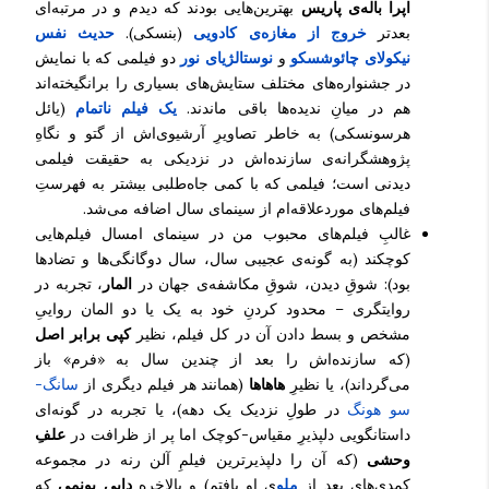
اپرا باله‌ی پاریس
بهترین‌هایی بودند که دیدم و در مرتبه‌ای
بعدتر
خروج از مغازه‌ی کادویی
(بنسکی).
حدیث نفس
نیکولای چائوشسکو
و
نوستالژیای نور
دو فیلمی که با نمایش
در جشنواره‌های مختلف ستایش‌های بسیاری را برانگیخته‌اند
هم در میانِ ندیده‌ها باقی ماندند.
یک فیلم ناتمام
(یائل
هرسونسکی) به خاطر تصاویرِ آرشیوی‌اش از گتو و نگاهِ
پژوهشگرانه‌ی سازنده‌اش در نزدیکی به حقیقت فیلمی
دیدنی است؛ فیلمی که با کمی جاه‌طلبی بیشتر به فهرستِ
فیلم‌های موردعلاقه‌ام از سینمای سال اضافه می‌شد.
غالبِ فیلم‌های محبوب من در سینمای امسال فیلم‌هایی
کوچکند (به گونه‌ی عجیبی سال، سال دوگانگی‌ها و تضادها
بود): شوقِ دیدن، شوقِ مکاشفه‌ی جهان در
المار
، تجربه در
روایتگری – محدود کردنِ خود به یک یا دو المان رواییِ
مشخص و بسط دادن آن در کل فیلم، نظیر
کپی برابر اصل
(که سازنده‌اش را بعد از چندین سال به «فرم» باز
می‌گرداند)، یا نظیرِ
هاهاها
(همانند هر فیلم دیگری از
سانگ-
سو هونگ
در طولِ نزدیک یک دهه)، یا تجربه در گونه‌ای
داستانگویی دلپذیرِ مقیاس-کوچک اما پر از ظرافت در
علفِ
وحشی
(که آن را دلپذیرترین فیلمِ آلن رنه در مجموعه
کمدی‌های بعد از
ملو
ی او یافتم) و بالاخره
دایی بونمی
که