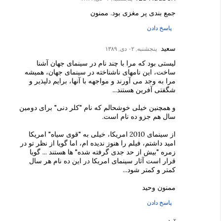
جمع بندی پر مغزی بود. ممنون
پاسخ دادن
سعید
پنجشنبه, ۰۲ دی, ۱۳۸۹
لیستی بود که مرا با چند نام در سینمای جهان آشنا
ساخت، این نامهای ناشناخته در سینمای جهان، همیشه
مرا به وجد می آورند و مواجهه با آنها، برایم دلپذیر و
شگفتی آفرین هستند...
و همچنین خیلی خوشحالم که نام "کلر دنی" برای دومین
سال هم جزو ده نام است.
از سینمای 2010 امریکا، خیلی به "قوی سیاه" امریکا
امید داشتم، فیلم را هنوز ندیده ام، اما گویا از نظر تو در
زمره "بیش از حد جدی گرفته شده" ها هستند ... گویا
قرار است آثار سینمای امریکا در این ده نام هر سال
کمتر و کمتر شود...
ممنون وحید
پاسخ دادن