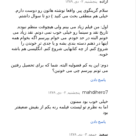
آزاده
پنجشنبه, ۰۲ دی, ۱۳۸۹
سلام گرینگوی پیر. واقعا نوشته هاتون رو دوست دارم.
خیلی هم منطقی بحث می کنید :) دو تا سوال داشتم.
اول: من فیلم زیاد می بینم ولی هیچوقت منظم نبوده,
تاریخ نقد و سینما رو خیلی خوب نمی دونم. نقد زیاد می
خونم البته در حد خودم. می خوام بپرسم اگه بخوام همه
اینها در ذهنم دسته بندی بشه و یا جدی تر خوندن را
شروع کنم, از چه کتابهایی شروع کنم. انگلیسی هم باشه
خوبه.
دوم: این یه کم فضولیه البته. شما که برای تحصیل رفتین
می تونم بپرسم چی می خونین؟
پاسخ دادن
mahdihero7
پنجشنبه, ۰۲ دی, ۱۳۸۹
خيلی خوب بود ممنون
اما به نظرم تو ليستت فيلمه رنه يکم از بقيش ضعيفتر
بود
پاسخ دادن
سعید
جمعه, ۰۳ دی, ۱۳۸۹