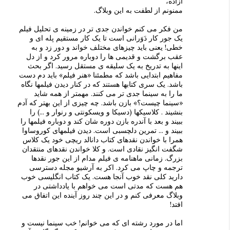
آزاده،
ممنونم از لطفت به این وبلاگ.
من فکر می کنم خواندن جدی تر در زمینه ی تحلیل فیلم
یک جور کار دَوَرانی است تا یک کار مستقیم پله ای و
خطی! یعنی باید چیزهای مختلف خواند و دور زد و به
عقب برگشت و قدیمی ها را دوباره مرور کرد و از دل
اینها به تدریخ به یک سلیقه ی مستقل رسید. اگر بحث
مفاهیم ابتدایی باشد که مطمئنا «هنر فیلم» باید دم دست
باشد. یک سری کتابها هستند که در کنار دیدن فیلمها نگاه
ما را به سینما جدی تر می کنند. مهمتر از همه شاید
«سینما چیست؟» بازن باشد. چه چیزی از این بهتر که آدم
بنشیند . کلاسیکها (دسیکا و ویسکونتی و رنوار و ...) را
ببیند و بعد با آندره بازن دوره شان کند و دوباره فیلمها را
ببیند و ... تمرین دلچسبی است. دیدن فیلمهای کوروساوا
همرا با خواندن نقدهای کتاب دانالد ریچی خود یک کلاس
شگفت انگیز نقادی است. و کلا خواندن نقدهای منتقدان
بزرگ. زمانی ماهنامه ی فیلم مدام از این جور نقدها
ترجمه و چاپ می کرد. اکر به آرشیو مجله دسترسی
دارید کلی نقد خوب آنجا هست. یک کتاب انگلیسی خوب
هم هست که مدتی است می خواهم با یادداشتی در
وبلاگ معرفی کنم و در این چند روز آینده این اتفاق می
افتد!
اما در مورد رشته ای که می خوانم! خب سینما نیست و