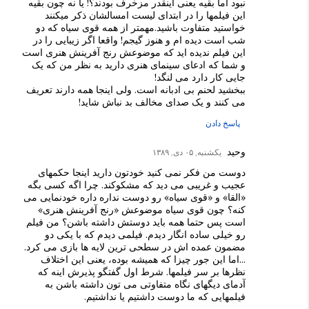
نبود اما بقیه یعنی اینقدر مزخرف بودند؟! یا نه چون بقیه
این فیلمها را در ابتدای لیست امسالشان ذکر میکنند
خواستید متفاوت باشید.مهمتر از همه قوی سیاه که دو
شب است دیده ام و هنوز گیجم! واقعا اگر زیبایی را در
این فیلم ندیده اید که موضوعش رنج آفرینش هنری است
و شما که ادعای سینمای هنری دارید به نظر من که یک
جایی کار دارد می لنگد!
ببخشید لحنم بی ادبانه است. ولی اینجا همه دارند تعریف
می کنند و یک صدای مخالف بد نباش شاید!
پاسخ دادن
وحید
یکشنبه, ۰۵ دی, ۱۳۸۹
دوست من فکر نمی کنید خودتون دارید اینجا حکمهای
عجیب و غریبی می دید که مشکوکند. چرا اگه کسی بگه
«القا» و «قوی سیاه» رو دوست نداره داره خودنمایی می
کنه؟ چون قوی سیاه موضوعش «رنج آفرینش هنری»
است پس حتما همه باید دوستش داشته باشن؟ من فیلم
رو خیلی ساده انگار دیدم. فیلمی دیدم که با یکی دو
مضمون عمده اش در سطحی ترین لایه ها بازی می کرد.
...اما این جور چیزا که همیشه بوده، یعنی این اختلاف
نظرها بر سر فیلمها. شرط اول گفتگو پذیرش اینه که
آدمای دیگهای نگاه متفاوتی می تون داشته باشن به
فیلمهایی که ما دوست داشتیم یا نداشتیم.