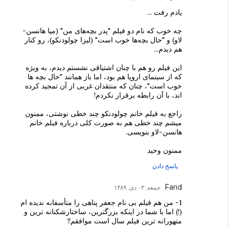
یادم رفت ...
چه خوب که نام دو فیلم "پدر بچه‌های من" (میا هانسن-
لاو) و "حال بچه‌ها خوب است" (لیزا چولودنکو)، رو کنار
هم دیدم...
این فیلم رو هم با چنان اشتیاقی نشستم دیدم، به ویژه
که از سینمای اروپا هم بود، اما باز همانند "حال بچه ها
خوب است"، چنان که منتقدان غربی از آن تمجید کرده
اند، با آن رابطه برقرار نکردم!
راجع به فیلم خانم چولودنکو چند خطی نوشتی، ممنون
میشم چند خطی هم به صورت کلی درباره فیلم خانم
هانسن-لاو بنویسی.
ممنون وحید
پاسخ دادن
Farid
جمعه, ۰۳ دی, ۱۳۸۹
1- من هم فیلم بی نام جعفر پناهی را متأسفانه ندیده ام
(!) اما با شما در اینکه بزرگترین، ساختارشکنانه ترین و
متهورانه ترین فیلم سال است موافقم!!