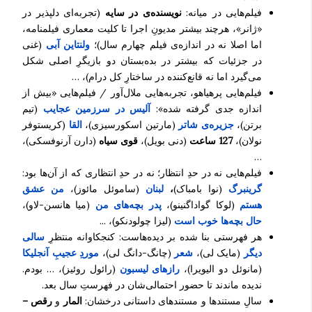
فیلم‌هایی در میانه:
نویسنده‌ی در سایه
(تجربه‌ای دلپذیر در
«ژانر»، هرچند بیشتر مدیونِ اجرا تا کلیت معماری فیلمنامه،
اما اصلا نه در اندازه‌ی فیلم چهارم سال)؛
ولنتاین آبی
(غنی
در جزئیات که بیشتر در بده‌بستان دو بازیگرِ اصلی شکل
می‌گیرد اما نه قانع‌کننده در ساختارِ کل درام)، …
فیلم‌هایی پرهیاهو، تجربه‌هایی ملال‌آور / فیلم‌هایی «بیش از
اندازه جدی گرفته شده»:
آلیس در سرزمین عجایب
(تیم
برتن)،
جزیره‌ی شاتر
(مارتین اسکورسیزی)،
القا
(کریستوفر
نولان)،
127 ساعت
(دنی بویل)،
قوی سیاه
(دارن آرنوفسکی)،
…
فیلم‌هایی
نه در حدِ انتظار؛ نه در حدِ انتظاری که از آن‌ها بود:
گرینبرگ
(نوا بامباک)
،
لبنان
(ساموئل مائوز)،
من عشق
هستم
(لوکا گواداگنینو)،
پدر بچه‌های من
(میا هانسن-لاو)،
حال بچه‌ها خوب است
(لیزا چولودنکو)، ...
هر فهرستی بنا شده بر دیده‌هاست: کنجکاوانه منتظرِ
سالی
دیگر
(مایک لی)،
شعر
(چانگ-دانگ لی)،
موردِ عجیبِ آنجلیکا
(مانوئل دو الیویرا)،
رازهای لیسبون
(رائول روئیز)، … بودم.
ندیده ماندند تا حضور احتمالی‌شان در فهرستِ سال بعد.
سالِ مستندها و مستندهای داستانی درخشان:
المار
و
رقص –