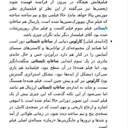
فیلم‌هایش هیچگاه در بیرون از فرانسه فهمیده شوند
(بعضی‌ها نیز می‌گفتند از این نظر او فیلمسازی نظیر
موریس پیالا خواهد ماند). حالا فیلمی پنج و نیم ساعته ساخته
که فیلمِ سالِ نیویورک‌نشین‌ها شده است. پارسال هم
ساعاتِ
تابستانی
فیلم سومِ
فیلم کامنت
و فیلم سالِ
ریورس‌شات
شده بود. آقای فیلمساز دیگر نباید نگران چیزی باشد.
[ادامه‌ی قبلی]
کارلوس
دنیایی از
ساعاتِ تابستانی
دور است
اما همانندِ آن مجموعه‌ای از توانایی‌ها و کاستی‌های سینمای
آسایس را در کنارِ هم دارد. درآوردنِ حس و حال خانه‌ی
مادری در یک سوم ابتدایی
ساعاتِ تابستانی
شگفت‌انگیز
بود، اما فیلم همه‌جا در آن سطح نبود، فیلمنامه هم یاری
نمی‌کرد (مشکل از ایده‌ها نبود، مشکل استراتژی گسترش
بود).
کارلوس
نیز کم و بیش چنین است. فیلم همه‌جا همسنگ
نیست. و شاید به اندازه‌ی
ساعاتِ تابستانی
ارژینال هم نباشد
اما نمی‌شود از این نکته گذشت که این چیزی بیش از یک
فیلم است. این تصویر دورانی حالا تمام شده است با انبوهی
اشاره و ارجاع تاریخی و مهم است که در نسخه‌ی کامل، در
نسخه‌ی پنج و نیم ساعته دیده شود، در زمانی طولانی از آمد
و شدها و ترورها و جایگزینی‌ها. «زمان» مساله‌ی اصلی فیلم
است.