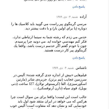
پاسخ دادن
آزاده
شنبه, ۰۴ دی, ۱۳۸۹
مرسي گرينگوي پير.راست مي گوييد بايد كلاسيك ها را
دوباره (يا براي اولين بار) و با دقت بيشتر ديد.
حدس مي زدم كه رشته شما به سينما ارتباطي ندارد،
فكر كنم مهندسي خوانده ايد. مي دونيد چرا پرسيدم.
چون با خودم گفتم اگر حدسم درست باشد، واقعا يك
گرينگوي پير كار درست هستيد.
پاسخ دادن
ناشناس
شنبه, ۰۴ دی, ۱۳۸۹
فیلم‌هایی «بیش از اندازه جدی گرفته شده»: آلیس در
سرزمین عجایب (تیم برتن)، جزیره‌ی شاتر (مارتین
اسکورسیزی)، القا (کریستوفر نولان)، 127 ساعت (دنی
بویل)، قوی سیاه (دارن آرنوفسکی)، …
جالب است این لیست! واقعا برای من سوال است چرا
هرکس که می خواهد در ایران منتقد شود اول باید
خودنمایی کند و نشان دهد که متفاوت است! آلیس خوب