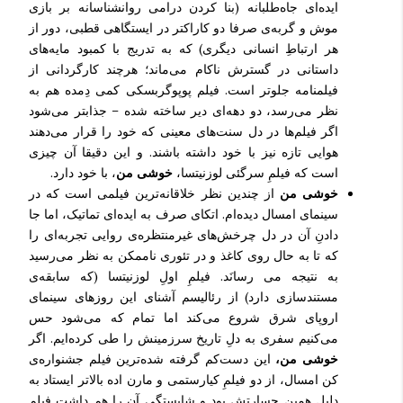
ایده‌ای جاه‌طلبانه (بنا کردن درامی روانشناسانه بر بازی
موش و گربه‌ی صرفا دو کاراکتر در ایستگاهی قطبی، دور از
هر ارتباطِ انسانی دیگری) که به تدریج با کمبود مایه‌های
داستانی در گسترش ناکام می‌ماند؛
هرچند کارگردانی از
فیلمنامه جلوتر است. فیلم پوپوگربسکی کمی دِمده هم به
نظر می‌رسد، دو دهه‌ای دیر ساخته شده – جذابتر می‌شود
اگر فیلم‌ها در دل سنت‌های معینی که خود را قرار می‌دهند
هوایی تازه نیز با خود داشته باشند. و این دقیقا آن چیزی
است که فیلمِ سرگئی لوزنیتسا،
خوشی من
، با خود دارد.
خوشی من
از چندین نظر خلاقانه‌ترین فیلمی است که در
سینمای امسال دیده‌ام. اتکای صرف به ایده‌ای تماتیک، اما جا
دادنِ آن در دل چرخش‌های غیرمنتظره‌ی روایی تجربه‌ای را
که تا به حال روی کاغذ و در تئوری ناممکن به نظر می‌رسید
به نتیجه می رسانَد. فیلمِ اولِ لوزنیتسا (که سابقه‌ی
مستندسازی دارد) از رئالیسم آشنای این روزهای سینمای
اروپای شرق شروع می‌کند اما تمام که می‌شود حس
می‌کنیم سفری به دلِ تاریخ سرزمینش را طی کرده‌ایم. اگر
خوشی من،
این دست‌کم گرفته شده‌ترین فیلم جشنواره‌ی
کن امسال،
از دو فیلمِ کیارستمی و مارن اده بالاتر ایستاد به
دلیل همین جسارتش بود و شایستگی آن را هم داشت فیلم