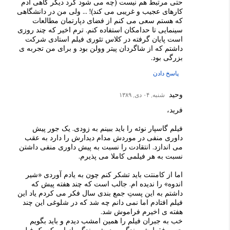
حتی مرتبط هم نیست (چه می شود کرد دیگر گاهی آدم
کارهای عجیب و غریبی می کند)! ... ولی من در دانشگاهی
که هستم سعی می کنم از فضای دپارتمان مطالعات
سینمایی تا حدامکان استفاده کنم. ترم اخیر که چند روزی
است پایان گرفته در کلاس تئوری فیلم استادی شرکت
داشتم که از شاگردان پیتر وولن بود و برای من تجربه ی
بزرگی بود.
پاسخ دادن
وحید
شنبه, ۰۴ دی, ۱۳۸۹
فرید،
فیلم گاسپار نوئه را باید ببینم به زودی. یک جور پیش
داوری منفی در موردش مدام دیدارش را دارد به عقب
می اندازد. انتقادت را نسبت به پیش داوری منفی داشتن
نسبت به هر فیلمی کاملا می پذیرم.
اما از کامنتت باید تشکر کنم چون به یادم آوردی «شیر
اندوه» را ندیده ام. جالب است که چند هفته پیش که
داشتم به این پستِ جمع بندی سال فکر می کردم یاد این
فیلم افتادم اما نمی دانم چه شد که در شلوغی این چند
هفته ی اخیرم فراموش شد.
خب به جبران فیلم را همین امشب دیدم و باید بگویم