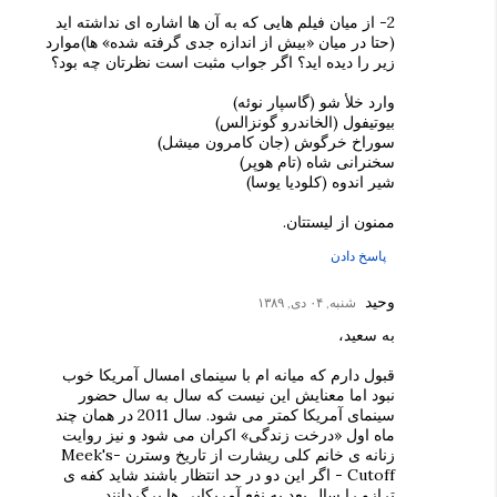
2- از میان فیلم هایی که به آن ها اشاره ای نداشته اید
(حتا در میان «بیش از اندازه جدی گرفته شده» ها)موارد
زیر را دیده اید؟ اگر جواب مثبت است نظرتان چه بود؟
وارد خلأ شو (گاسپار نوئه)
بیوتیفول (الخاندرو گونزالس)
سوراخ خرگوش (جان کامرون میشل)
سخنرانی شاه (تام هوپر)
شیر اندوه (کلودیا یوسا)
ممنون از لیستتان.
پاسخ دادن
وحید
شنبه, ۰۴ دی, ۱۳۸۹
به سعید،
قبول دارم که میانه ام با سینمای امسال آمریکا خوب
نبود اما معنایش این نیست که سال به سال حضور
سینمای آمریکا کمتر می شود. سال 2011 در همان چند
ماه اول «درخت زندگی» اکران می شود و نیز روایت
زنانه ی خانم کلی ریشارت از تاریخ وسترن -Meek's
Cutoff - اگر این دو در حد انتظار باشند شاید کفه ی
ترازو را سال بعد به نفع آمریکایی ها برگردانند.