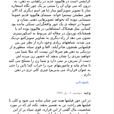
گرایشی است در هالیوود جدید در راهیابی به ذهن، به
درون که می توان آن را مبتنی بر یک جور نگاه استعاره
ساز یا تصویر سوبژکتیو ساز (یا هر اسم دیگری که الان
هنوز مطمئن نیستم) خواند. سینمای هالیوود قدیم عموما
سینمایی نبوده که بخواهد تصویرهایی ذهنی بسازد و
عموما در حیطه ی یک جور واقعگرایی سبکی مانده بود.
کسانی مثل هیچکاک استثناهایی در هالیوود بوده اند یا
همچنانکه بوردول در مقاله ای مربوط به اسکورسیزی
نشون می دهد از راه دیگری به تصاویر سویژکتیو نزدیک
می شدند. شباهتهای زیادی وجود داره از نظر من بین
فیلمهایی همچون شاترآیلند، القا و قوی سیاه. منظورم از
نزدیکی به ذهن هم صرفا این نیست که مثلا شما می
خواهید مردی را نشان بدهید که حضور زن مرده اش
دست از سرش بر نمی دارد و شما زن را مسلح می کنید
تا مدام بیاید و ماموریتهای مرد را خراب کند! (این را حتی
به عنوان قرارداد می پذیریم) چیزی کلی تری در ذهن
دارم ...
پاسخ دادن
وحید
دوشنبه, ۰۶ دی, ۱۳۸۹
در این جور فیلمها همه چیز چنان ساده می شود و کلی تا
فیلمها هم راحت تن به تفسیر بدهند. نکته ای که در مورد
شخصیت مال گفتی از این قراره، قوی سیاه پر از این