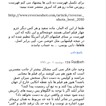
برای تکمیل فهرست ده تایی ها پیشنهاد می کنم فهرست
ریورس شات رو هم که امروز منتشر شده ببینید:
http://www.reverseshot.com/article/reverse_
shots_best_2010
طبعا از این که المار، ماده سفید و هر کس دیگر جزو
چهار فیلم اصلی هستند خوشحالم و این نکته که این
فهرست بر مبنای فیلمهای اکران آمریکا تنظیم شده اند و
در نتیجه فیلمهایی مثل خوشی من، کپی برابر اصل،
هاهاها، دایی بونمی، ... به حساب نیامدند
پاسخ دادن
rza Radbeh
دوشنبه, ۰۶ دی, ۱۳۸۹
وحید جان فکر نمی کنی مشکل بیشتر از جانب مفسرین
است که هنوز هم می کوشند برای فیلم ها معنایی
بتراشند و کولیس به دست دنبال سنجش میزان عمق
باشند؟ هنوز هم فیلم ها باید نقطه اتکایی خارج از جهان
خودشان پیدا کنند و به تبع آن رسمیت پیدا کنند؟
شاتر آیلند اگر با توجه به الگوهاو پس زمینه های ژانریش
دیده شود نتیجه ی واقعی تری به دست نخواهد داد؟
آشویتس در شاتر آیلند تا چه حد مربوط به همان ترومای
مورد اشاره ی توست و تا چه حد یک ترفند عادی و "فنی"