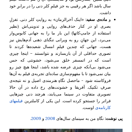
سال باشد اگر هر رقیبی به جز فیلمِ کلر دنی را در برابرِ خود
داشت.
و
ماده‌ی سفید
: «اینک آخرالزمان» به روایتِ کلر دنی. تغزلِ
بصری او در کنار حذف‌های روایی و تدوینی‌اش (نظیر
استفاده از جامپ‌کاتها) این بار ما را به جهانی کابوس‌وار
می‌برد، این جهانِ رو به ویرانی تنگنای ذهنی آدم‌هایش نیز
هست، جهانی که چندین فیلمِ امسال شعبده‌ها کردند تا
تصوری حداقلی از آن بازبسازند و نتوانستند – اینجا چیزی
است که در اتمسفر خلق می‌شود، خشونتی که حس
می‌شود بی‌آنکه چیزی عرضه شده باشد، اینجا هیچ چیز رو
بیان نمی‌شود تا با مفهوم‌سازی ساده‌ای تجربه‌ی فیلم به آن‌ها
فروکاسته شود - ماحصل نگاهِ هنرمندی اصیل و نه نتیجه‌ی
صرفِ تکنیک. آفریقا و خشونت‌های رخ داده در آن حالا
تصویری متفاوت در سینما می‌یابند، هرچند دنی چیزهایی
فراتر را جستجو کرده است. این یکی از کاملترین
فیلمهای
کارنامه‌ی
اوست.
پی نوشت:
نگاهِ من به سینمای سال‌های
2008
و
2009
.