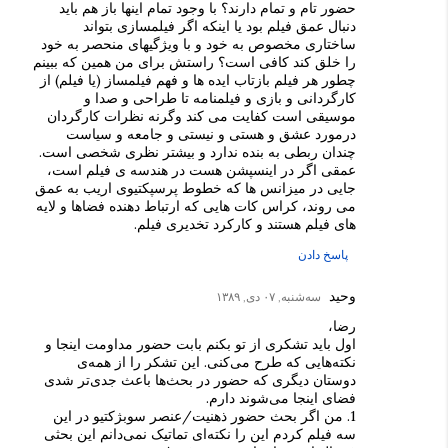
حضور تام و تمام دارند؟ با وجود تمام اینها باز هم باید
دنبال عمق فیلم بود یا اینکه اگر فیلمسازی بتواند
ساختاری مخصوص به خود و با ویژگیهای منحصر به خود
را خلق کند کافی است؟ راستش برای من همین که ببینم
چطور هر فیلم بازتاب ایده ها و فهم فیلمساز (یا فیلم) از
کارگردانی و بازی و فیلمنامه تا طراحی و صدا و
موسیقی است کفایت می کند وگرنه نظرات کارگردان
درمورد عشق و هستی و نیستی و جامعه و سیاست
چندان ربطی به بنده ندارد و بیشتر نظری شخصی است.
عمقی اگر در اینسپشن هست در هندسه ی فیلم است،
جایی در میزانس ها که خطوط پرسپکتیوی اریب به عمق
می روند، کراس کات هایی که ارتباط دهنده فضاها و لایه
های فیلم هستند و کارکرد تخدیری فیلم.
پاسخ دادن
وحید
سه‌شنبه, ۰۷ دی, ۱۳۸۹
رضا،
اول باید تشکری از تو بکنم بابت حضور مداومت اینجا و
نکته‌هایی که طرح می‌کنی. این تشکر را از همه‌ی
دوستان دیگری که حضور در بحث‌ها باعث جدی‌تر شدی
فضای اینجا می‌شوند دارم.
1. من اگر بحث حضور ذهنیت/عنصر سوبژکتیو در این
سه فیلم کردم این را نکته‌ای تماتیک نمی‌دانم این بحثی