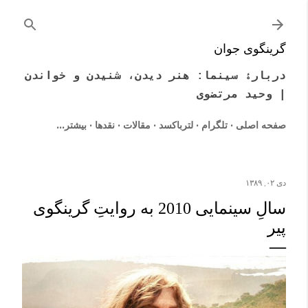
رد شدن به محتوای اصلی
گرینگوی جوان
دربارۀ سینما: هنر دیدن، شنیدن و خواندن
| وحید مرتضوی
صفحه اصلی
تلگرام
لترباکسد
مقالات
نقدها
‏بیشتر…
دی ۰۲, ۱۳۸۹
سالِ سینمایی 2010 به روایتِ گرینگوی
پیر