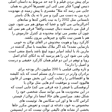
برای پیش بردن فیلم و تا چه حد مربوط به داستان اصلی
دنیس لهین؟ فکر نمی کنی این تفسیرها آخرش به همان
جایی می رسد که مثلا" مفسری با پیش زمینه ی مهدویت
ذره بین به دست می گیرد و سر تا ته یک بلاک باستر
تابستانی مثل 2012 را به نیت یافتن کدها و نمادهای
آخرالزمانی می کاود و عجبا که موفق هم می شود، چون
از قبل می دانسته دنبال چیست.واقعا" فرقی هم نمی کند
چون آن مفسر می تواند محدوده ی کنترل جارموش را
هم با همین نیت بکاود و چیزهایی بیرون بکشد.
کارکرد رویا و هویت مخدوش در القای نولان به خوبی
بازنمایی نشده؟ بله اگر ملاک مقایسه با سال گذشته در
مارین باد یا اینلند امپایر دیوید لینچ باشد پاسخ منفی است
ولی می شود این را هم پرسید که به اتکای کدام اصل
رویا و توهم در این دو فیلم همان کارکرد حقیقی و درست
و اصیل را دارند؟
و تازه وقتی فیلمی با 200 میلیون دلار بودجه برای
برادران وارنر در دست داری مسلم است که باید کلیشه
ها و اقتضائاتی را رعایت کنی، این بخش مهمی از قانون
هالیوود است و موفقیت آدم هایی مثل نولان یا
آرنوفسکی یا فینچر ( چه فرقی می کند) جایی است که
در این محدودیت ها می توانند سبک شخصی خود را
شکل دهند. میزانسن های حالا امضا دار نولان/ فیستر،
کراس کات ها و اور لپ سکانس ها، توئیست های
مخصوص به خود، دغدغه ی ثنویت و تعویض مکرر جاها
بخشی از نشانه های تالیفی نولان نیست که در اینسپشن