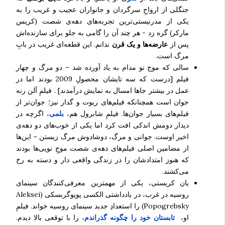
جنگلی از ارواحِ سرگردان و جانواران عجیب و غریب را به
یکی از مدرنیستی‌ترین تجربه‌های دهه‌ی شصت (کریس
مارکر) گره زد - هر چند آن را گامی به جلو برای سازنده‌اش
پس از
عارضه‌ها و یک قرن
ندانم. این قطعه‌ای غریب در بابِ
مرگ است.
سالی که موج نو مدام به یاد آورده شد – دو مرگ و چهار
فیلم [درست که سه تایشان محصولِ 2009 بودند اما در
عمل در بیشتر جاها امسال به نمایش درآمدند] . فیلمِ آلن رنه
جوان است همچنانکه فیلم‌های ریوت و گدار نیز؛ جوان‌تر از
فیلم‌های بسیار جوان‌ها. فیلمِ شابرول هم،
بلمی
، اگرچه در
دیدار دومش اندکی افت کرد اما یکی از خوب‌های دو دهه‌ی
اخیر اوست. جوانی و مرگ، دوشادوش مرگ زیستن – این‌ها
از مضامین اصلی فیلم‌های دهه‌ی شصت موجِ نویی‌ها بودند
که هنوز امتدادشان را در زندگی واقعی دار و دسته به رخ
می‌کشند.
یان کریستی، یکی از مهمترین معرفی‌کنندگان سینمای
روسیه در غرب، در یادداشتی الکسی پوپوگربسکی (Aleksei
Popogrebsky) را استعدادِ جدید سینمای روسیه خواند. فیلمِ
او،
تابستان خود را چگونه گذراندم
، را با توقعی بالا دیدم.