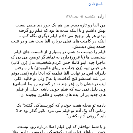
پاسخ دادن
آزاده
یکشنبه, ۰۵ دی, ۱۳۸۹
من القا رو تازه دیدم. من هم یک جور دید منفی نسبت
بهش داشتم و با اینکه مدت ها بود که فیلم رو گرفته
بودم, هر بار ترجیح می دادم فیلم دیگری نگاه کنم. تا
اینکه در کامنت های قبلی درباره القا بحث شد و در نتیجه
جمعه پیش دیدمش.
فیلم را دوست نداشتم. در بسیاری از قسمت های فیلم,
شخصیت ها (با غرور) دارن به تماشاگر توضیح می دن که
ماجرا چیه, اینو کاملا حس کردم.شخصیت مال (زن کاب)
هم خیلی تیپه (زن جذاب و زیبای هالیوودی) با راه رفتن
دلبرانه اش. در نهایت القا فیلمیه که ادعا داره (نمی دونم
می شه اسمشو کیچ گذاشت یا نه؟) ولی تو خالیه. کلی
ایده درخشان داره (هر چند نه در گستره روابط انسانی)
ولی دلیل نمی شه که فیلم خوبی باشه. خیلی از فیلم
های جدید پر از ایده های عجیب و ظاهرن پیچیده ان.
یادمه تو مجله هفت خوندم که کوریسماکی گفته:" یک
زمانی اگه یک آدم تو فیلم می مرد, تاثیر گذار بود حالا
باید گروهی آدم بکشن."
و با شما موافقم که این فیلم اصلا درباره رویا نیست.
چقدر رویاهای فیلمهای تارکوفسکی را دوست دارم, مثلا