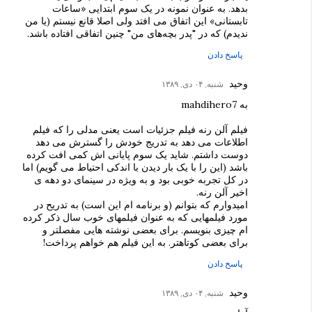
بدهد. به عنوان نمونه در یک سوم ابتدایی «ساعات
تابستانی» این اتفاق می افتد ولی اصلا قانع نیستم (یا من
ندیدم) که در "پدر بچه‌های من" چنین اتفاقی افتاده باشد.
پاسخ دادن
وحید
شنبه, ۰۴ دی, ۱۳۸۹
به mahdihero7
فیلم آلن رنه فیلم جزئیات است یعنی مدلی را که فیلم
اطلاعات می دهد به تدریج خودش را گسترش می دهد
دوست داشتم. شاید یک سوم پایانی اش کمی افت کرده
باشد (این را با یک بار دیدن با اندکی احتیاط می گویم) اما
در کل تجربه خوبی بود و به ویژه در سینمای دو دهه ی
اخیر آلن رنه.
امیدوارم که بتوانم (و برنامه ام این است) به تدریح در
مورد فیلمهایی که به عنوان فیلمهای خوب سال ذکر کرده
ام چیزی بنویسم. برای بعضی نوشته هایی مفصلتر و
برای بعضی کوتاهتر. به این فیلم هم خواهم پرداخت!
پاسخ دادن
وحید
شنبه, ۰۴ دی, ۱۳۸۹