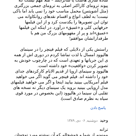
ساده سازی هاست یا شاترآیلند - مثلا مهم نیست که
پیوند ترومای کاراکتر اصلی به ترومای جمعی بزرگتری
(مثل آشویتس) محمل مناسب خود را نمی یابد اما باکی
نیست! به لطف انواع و اقسام نقدهای روانکاوانه می
توان این تصویرها را یکدست کرد و از این فیلمها
حرفهایی کلی و «عمیق» درآورد. در اینکه این فیلمها
«عمیق»اند و پر از مفهومهای بزرگ من هم با
طرفدارانشان موافقم!
راستش یکی از دلایلی که فیلم فینچر را در سینمای
هالیوود امسال با لذت تماشا کردم در دوری اش از همه
ی این جریانها و تعهدی است که در چارچوب خودش به
تصویر کردن «واقعیت» خود داشته است.
هالیوود و سینمای اروپا از قدیم الایام کارکردهای جدای
خود را داشته اند. فیلم فینچر می گوید اگر می خواهید
فیلم آمریکایی ببینید بیایید اینجا و اگر می خواهید فیلمهای
مدل اروپایی ببینید بروید یک سینمای دیگر نه نسخه های
تقلبی آن سینما در هالیوود (این بخصوص در مورد قوی
سیاه به نظرم صادق است).
پاسخ دادن
وحید
دوشنبه, ۰۶ دی, ۱۳۸۹
ترانه
ممنونم از شما و خوشحالم که آن نوشته مورد توجهتان