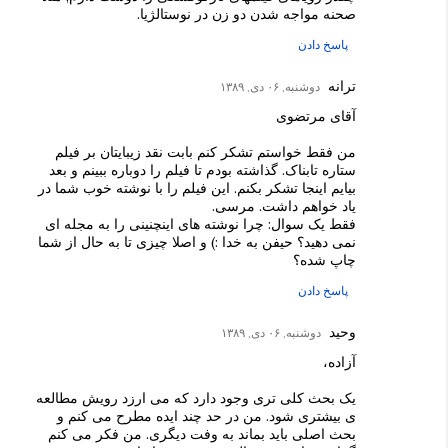
صحنه مواجه شدن دو زن در نوستالژیا.
پاسخ دادن
ترانه
دوشنبه, ۰۶ دی, ۱۳۸۹
آقای مرتضوی
من فقط خواستم تشکر کنم بابت نقد زیبایتان بر فیلم
ستاره تابناک. گذاشته بودم تا فیلم را دوباره ببینم و بعد
بیایم اینجا تشکر بکنم. این فیلم را با نوشته خوب شما در
یاد خواهم داشت. مرسی.
فقط یک سوال: چرا نوشته های اینچنینی را به مجله ای
نمی دهید؟ حیفن به خدا :) و اصلا چیزی تا به حال از شما
چاپ شده؟
پاسخ دادن
وحید
دوشنبه, ۰۶ دی, ۱۳۸۹
آزاده،
یک بحث کلی تری وجود دارد که می ارزد رویش مطالعه
ی بیشتری شود. من در حد چند ایده مطرح می کنم و
بحث اصلی باید بماند به وفت دیگری. من فکر می کنم