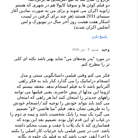
دو فیلم کوئن ها و سوفیا کاپولا هم در شهری که هستم
ژانویه اکران می شوند و برای من به صورت نمادین آغاز
سینمای 2011 هستند (هر چند برای گرفتن در لیست
اسکار هفت هشت روز آخر سال در نیویورک و لس
آنجلس اکران شدند).
پاسخ دادن
وحید
شنبه, ۰۴ دی, ۱۳۸۹
در مورد "پدر بچه‌های من" شاید بهتر باشد نکته ای کلی
تر را مطرح کنم.
فکر می کنم وقتی فیلمی داستانگویی سنتی و مدل
انسجام دراماتیک را می گذارد کنار باید به فکر راهی
آلترناتیو باشد تا به فیلم انسجام بدهد. معتقد نیستم که
لزوما این مدلها از پیش حاضرند. یعنی فیلمها می توانند
راههای جدیدتر را امتحان کنند اما هر راهی که امتحان
می کنند باید بتواند خودش را توجیه کند/انسجام خودش
را به طریقی نشان بدهد. فیلم "میا هانسن-لاو" تصمیم
می گیرد یک نیمه را بایک شخصیت باشد و نیمه ی دوم را
در غیاب او. این قدم اول بوده. تصمیم بعد این بوده که
فضاسازی کند تا یک پلات با چفت و بست محکم داشته
باشد. خب در چنین فیلمی باید جزئیات کار اصلی را بکنند
یا اجرا آنقدر خوب باشد که به فیلم یک جلوه ی یگانه