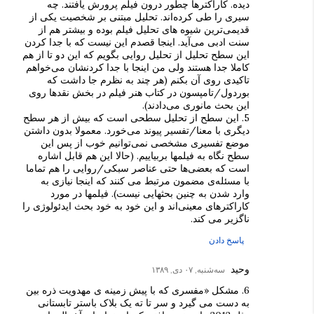
دیده. کاراکترها چطور درون فیلم پرورش یافتند. چه
سیری را طی کرده‌اند. تحلیل مبتنی بر شخصیت یکی از
قدیمی‌ترین شیوه های تحلیل فیلم بوده و بیشتر هم از
سنت ادبی می‌آید. اینجا قصدم این نیست که با جدا کردن
این سطح تحلیل از تحلیل روایی بگویم که این دو تا از هم
کاملا جدا هستند ولی من اینجا با جدا کردنشان می‌خواهم
تاکیدی روی آن بکنم (هر چند به نظرم جا داشت که
بوردول/تامپسون در کتاب هنر فیلم در بخش نقدها روی
این بحث مانوری می‌دادند).
5. این سطح از تحلیل سطحی است که بیش از هر سطح
دیگری با معنا/تفسیر پیوند می‌خورد. معمولا بدون داشتن
موضع تفسیری مشخصی نمی‌توانیم خوب از پس این
سطح نگاه به فیلمها بربیاییم. (حالا این هم قابل اشاره
است که بعضی‌ها حتی عناصر سبکی/روایی را هم تماما
با مسئله‌ی مضمون مرتبط می کنند که اینجا نیازی به
وارد شدن به چنین بحثهایی نیست). فیلمها در مورد
کاراکترهای معینی‌اند و این خود به خود بحث ایدئولوژی را
ناگزیر می کند.
پاسخ دادن
وحید
سه‌شنبه, ۰۷ دی, ۱۳۸۹
6. مشکل «مفسری که با پیش زمینه ی مهدویت ذره بین
به دست می گیرد و سر تا ته یک بلاک باستر تابستانی