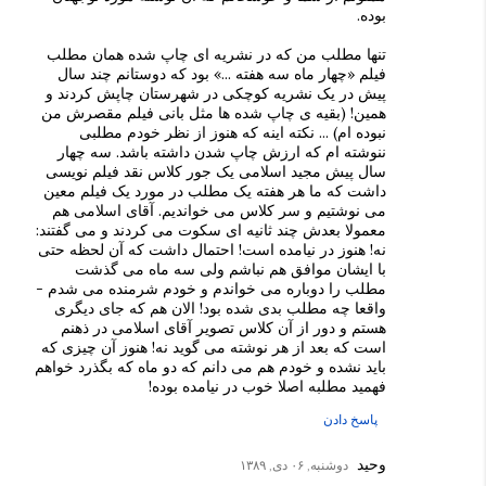
بوده.
تنها مطلب من که در نشریه ای چاپ شده همان مطلب
فیلم «چهار ماه سه هفته ...» بود که دوستانم چند سال
پیش در یک نشریه کوچکی در شهرستان چاپش کردند و
همین! (بقیه ی چاپ شده ها مثل بانی فیلم مقصرش من
نبوده ام) ... نکته اینه که هنوز از نظر خودم مطلبی
ننوشته ام که ارزش چاپ شدن داشته باشد. سه چهار
سال پیش مجید اسلامی یک جور کلاس نقد فیلم نویسی
داشت که ما هر هفته یک مطلب در مورد یک فیلم معین
می نوشتیم و سر کلاس می خواندیم. آقای اسلامی هم
معمولا بعدش چند ثانیه ای سکوت می کردند و می گفتند:
نه! هنوز در نیامده است! احتمال داشت که آن لحظه حتی
با ایشان موافق هم نباشم ولی سه ماه می گذشت
مطلب را دوباره می خواندم و خودم شرمنده می شدم -
واقعا چه مطلب بدی شده بود! الان هم که جای دیگری
هستم و دور از آن کلاس تصویر آقای اسلامی در ذهنم
است که بعد از هر نوشته می گوید نه! هنوز آن چیزی که
باید نشده و خودم هم می دانم که دو ماه که بگذرد خواهم
فهمید مطلبه اصلا خوب در نیامده بوده!
پاسخ دادن
وحید
دوشنبه, ۰۶ دی, ۱۳۸۹