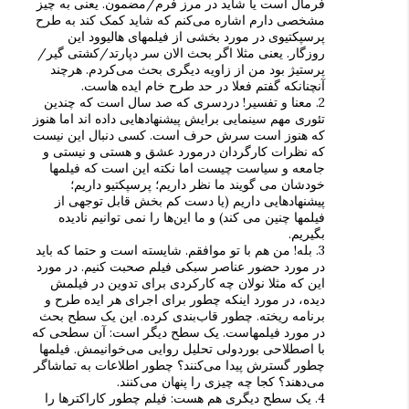
فرمال است یا شاید در مرز فرم/مضمون. یعنی به چیز
مشخصی دارم اشاره می‌کنم که شاید کمک کند به طرح
پرسپکتیوی در مورد بخشی از فیلمهای هالیوود این
روزگار. یعنی مثلا اگر بحث الان سر دپارتد/کشتی گیر/
پرستیژ بود من از زاویه دیگری بحث می‌کردم. هرچند
آنچنانکه گفتم فعلا در حد طرح خام ایده هاست.
2. معنا و تفسیر! دردسری که صد سال است که چندین
تئوری مهم سینمایی برایش پیشنهادهایی داده اند اما هنوز
که هنوز است سرش حرف است. کسی دنبال این نیست
که نظرات کارگردان درمورد عشق و هستی و نیستی و
جامعه و سیاست چیست اما نکته این است که فیلمها
خودشان می گویند ما نظر داریم؛ پرسپکتیو داریم؛
پیشنهادهایی داریم (یا دست کم بخش قابل توجهی از
فیلمها چنین می کند) و ما این‌ها را نمی توانیم نادیده
بگیریم.
3. بله! من هم با تو موافقم. شایسته است و حتما که باید
در مورد حضور عناصر سبکی فیلم صحبت کنیم. در مورد
این که مثلا نولان چه کارکردی برای تدوین در فیلمش
دیده، در مورد اینکه چطور برای اجرای هر ایده طرح و
برنامه ریخته. چطور قاب‌بندی کرده. این یک سطح بحث
در مورد فیلمهاست. یک سطح دیگر است: آن سطحی که
با اصطلاحی بوردولی تحلیل روایی‌ می‌خوانیمش. فیلمها
چطور گسترش پیدا می‌کنند؟ چطور اطلاعات به تماشاگر
می‌دهند؟ کجا چه چیزی را پنهان می‌کنند.
4. یک سطح دیگری‌ هم هست: فیلم چطور کاراکترها را