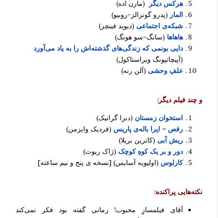
هرکس دیگر
(مارن اده)
المار
(پدرو گونزالز-روبیو)
شبکه‌ی اجتماعی
(دیوید فینچر)
هاهاها
(سانگ-سو هونگ)
دایی بونمی که زندگی‌های گذشته‌اش را به یاد می‌آورد
(آپیچاتپونگ ویراستاکول)
علفِ وحشی
(آلن رنه)
و چند فیلم دیگر:
استخوان زمستان
(دبرا گرانیک)
رقص – اپرا باله‌ی پاریس
(فردیک وایزمن)
ریش آبی
(کاترین بریلا)
دور و بر یک کوهِ کوچک
(ژاک ریوت)
کارلوس
(اولیویه آسایس) [نسخه ی پنج و نیم ساعته]
نکته‌هایی پراکنده:
آقای فیلمسازِ محبوب! زمانی گفته بود فکر نمی‌کند