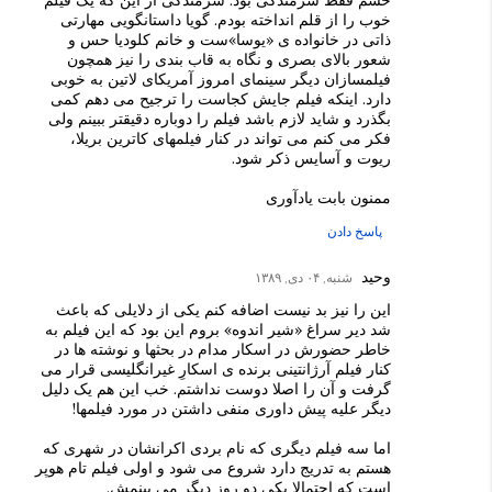
حسم فقط شرمندگی بود. شرمندگی از این که یک فیلم
خوب را از قلم انداخته بودم. گویا داستانگویی مهارتی
ذاتی در خانواده ی «یوسا»ست و خانم کلودیا حس و
شعور بالای بصری و نگاه به قاب بندی را نیز همچون
فیلمسازان دیگر سینمای امروز آمریکای لاتین به خوبی
دارد. اینکه فیلم جایش کجاست را ترجیح می دهم کمی
بگذرد و شاید لازم باشد فیلم را دوباره دقیقتر ببینم ولی
فکر می کنم می تواند در کنار فیلمهای کاترین بریلا،
ریوت و آسایس ذکر شود.
ممنون بابت یادآوری
پاسخ دادن
وحید
شنبه, ۰۴ دی, ۱۳۸۹
این را نیز بد نیست اضافه کنم یکی از دلایلی که باعث
شد دیر سراغ «شیر اندوه» بروم این بود که این فیلم به
خاطر حضورش در اسکار مدام در بحثها و نوشته ها در
کنار فیلم آرژانتینی برنده ی اسکارِ غیرانگلیسی قرار می
گرفت و آن را اصلا دوست نداشتم. خب این هم یک دلیل
دیگر علیه پیش داوری منفی داشتن در مورد فیلمها!
اما سه فیلم دیگری که نام بردی اکرانشان در شهری که
هستم به تدریج دارد شروع می شود و اولی فیلم تام هوپر
است که احتمالا یکی دو روز دیگر می بینمش.