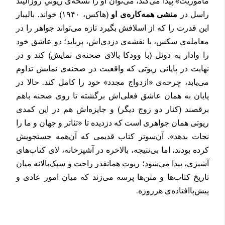
مأموریت» پیدا می‌کند، می‌توان او را نسخه‌ی ریوتیِ روزالیند
راسل در
منشی همه‌کاره‌ی او
(هاکس، ۱۹۴۰) خواند. بالیبار
این قدرت را که از اسلافش بگیرد تازه می‌تواند جواهر را در
معامله‌ی سکس، با نقشه‌ی دزدی‌اش، برباید؛ دو عاشق خود
را وادار به دوئل (با وودکا بالای صحنه‌ی نمایش) ‌کند و در
نهایت در پایانی ریوتی که واقعیت در صحنه‌ی نمایش تداوم
می‌یابد، چرخه‌ی «ازدواج مجدد» خود را کامل ‌کند. حالا در
پایان به همان عاشق فعلی‌اش برگشته تا روی صحنه باهم
برقصند (کنار دو زوج دیگر) و جایزه‌اش هم در این کمدی
ریوتی همان جواهری است که دزدیده تا «تئاتر و جهان و ما را
نجات بدهد». آن‌سوتر کتاب قدیمی که آن‌همه جستجویش
کرده بودند، اما بی‌نتیجه، بالاخره در آشپزخانه، لای کتاب‌های
آشپزی، پیدا می‌شود؛ ریوت همانقدر راحت و سبک‌بالانه میان
تاریخ کتاب‌ها و متن‌ها پرسه می‌زند که میان امور عادی و
پیش‌پاافتاده‌ی هرروزه.