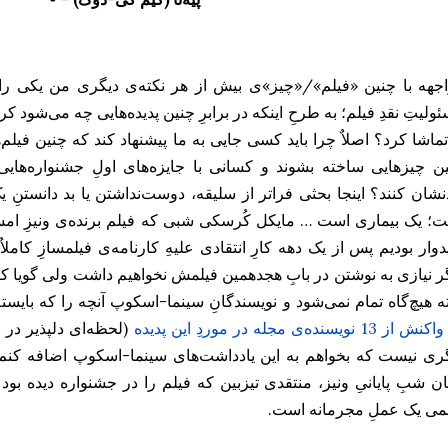
جهه با چنین «فیلم»/«چیز»ی بیش از هر نکته‌ی دیگری من‌ یکی را به
ولیتِ نقدِ فیلم؛ به طرحِ اینکه در برابرِ چنین پدیده‌هایی چه می‌شود کرد؟
تماشا کرد؟ اصلاٌ چرا باید کسی جایی به ما پیشنهاد کند که چنین فیلم‌ها
ن چیزهایی ساخته بشوند و کسانی با جایزه‌های اولِ جشنواره‌هایی
نشان کنند؟ اینجا بحثی فراتر از سلیقه، دوست‌نداشتن یا بد دانستنِ
؛ یک بیماری است … مایکل کُرسکی شبی که فیلم برنده‌ی ونیزِ 
دوار بودیم پس از یک دهه کارِ انتقادی علیهِ کارنامه‌ی فیلمسازِ کاملاٌ
ر نیازی به نوشتن در بابِ هجدهمین فیلمش نخواهیم داشت ولی گویا کارِ
ته هیچ‌گاه تمام نمی‌شود و نویسندگانِ سینما-اسکوپ آنچه را که بایسته ب
(لحظه‌ای دلپذیر در نق
ری نیست که بخواهم به این یادداشت‌های سینما-اسکوپ اضافه کنم. 
ن شبِ پایانیِ ونیز، منتقدی تیزبین که فیلم را در جشنواره دیده بو
می یک عملِ مجرمانه است.