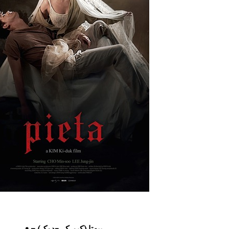
پیه‌تا (کیم کی-دوک) – •