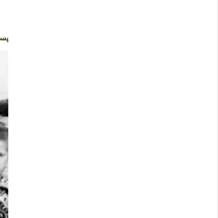
ا
پست
ر
س
ا
ل
ی
ک
ن
ظ
ر