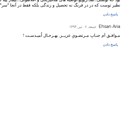
نظیر توست که در در فرنگ نه تحصیل و زندگی بلکه فقط در آنجا "سر" 
پاسخ دادن
Ehsan Aria
جمعه, ۰۶ تیر, ۱۳۹۳
مـوافـق اَم جنـابِ مـرتضـویِ عزیــز. بهـرحـال اُمیـدسـت !
پاسخ دادن