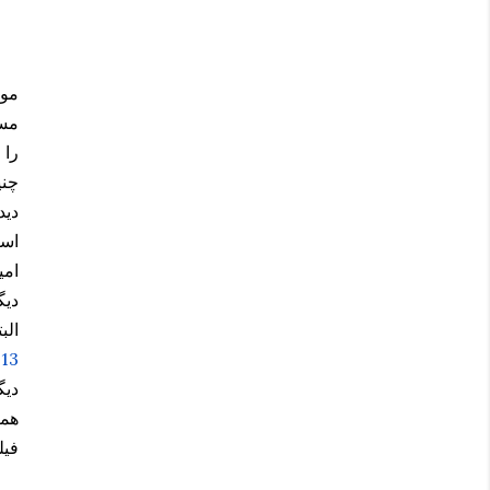
موا
مسئ
را 
چنی
دید
است
امی
دیگ
الب
13 واکنش از 13 نویسنده‌ی مجله در موردِ این پدیده
دیگ
هما
فیل