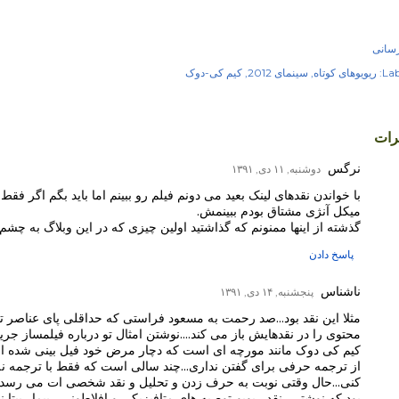
رسانی
Lab
ریویوهای کوتاه
سینمای 2012
کیم کی-دوک
رات
نرگس
دوشنبه, ۱۱ دی, ۱۳۹۱
با خواندن نقدهای لینک بعید می دونم فیلم رو ببینم اما باید بگم اگر فقط
میکل آنژی مشتاق بودم ببینمش.
گذشته از اینها ممنونم که گذاشتید اولین چیزی که در این وبلاگ به چشم
پاسخ دادن
ناشناس
پنجشنبه, ۱۴ دی, ۱۳۹۱
مثلا این نقد بود...صد رحمت به مسعود فراستی که حداقلی پای عناصر 
محتوی را در نقدهایش باز می کند....نوشتن امثال تو درباره فیلمساز ج
کیم کی دوک مانند مورچه ای است که دچار مرض خود فیل بینی شده است
از ترجمه حرفی برای گفتن نداری...چند سالی است که فقط با ترجمه ن
کنی...حال وقتی نوبت به حرف زدن و تحلیل و نقد شخصی ات می رسد زبا
بود که نوشتی...نقد،ریویو،توصیه های متافیزیکی و افلاطونی....بیمار پی