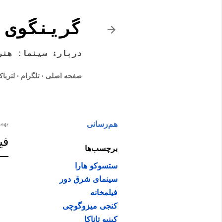
گرینگوی 
دربارۀ سینما: هنر
صفحه اصلی
تلگرام
لتربا
هم‌رسانی
بهمن ۰۲,
فی
برچسب‌ها
ستسوکو هارا
سینمای شرق دور
فیلمخانه
کنجی میزوگوچی
کینیو تاناکا