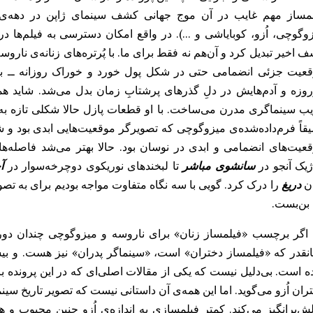
مساز مهم غایب در آن موج جهانی کشف سینمای ژاپن در دهه‌ی 
وگوچی، اُزو، کوبایاشی و ...). در واقع امکان دسترسی به فیلم‌ها در
 اخیر تبدیل کرد و آن‌هم نه فقط برای ما. با پُرتره‌های زنانه‌ی ناروسه
عیت جزئی انضمامی حتی در شکل پول خورد و خوراک روزانه ــ به 
وزه و آدم‌هایش در دلِ گذرهای پرشتابِ زمان بدل می‌شد. شاید همین
ب سینماگری مدرن می‌ساخت. با او قطعات پازل حالا شکلی تازه ب
قاً فرم‌داده‌شده‌ی میزوگوچی که تصویرگر موقعیت‌هایی ابدی بود و ش
عیت‌های انضمامی و ابدی در نوسان بود. حالا بهتر می‌شد فاصله‌ها 
ژیک آنجو در
سانشوی مباشر
تا لبخندهای نوریکوی دوچرخه‌سوار در
آ
ان
دریغ
را درک کرد. گویی با سه نگاه متفاوت مواجه بودیم برای به تصو
بن‌بست.
 اگر برچسب «فیلمساز زنان» برای ناروسه و میزوگوچی چندان دور ا
نقدر که «فیلمساز دختران» است، «سینماگر پدران» نیز هست. و بیش
 است. بی‌دلیل نیست که یکی از مقالات اصلی‌ای که در این پرونده برگ
ران اُزو می‌گوید. اما این همه‌ی آن داستانی نیست که تصویر تاریخ سینما
ش‌برانگیز می‌کند. کمتر فیلمسازی به اندازه‌ی اُزو چنین محبوب و 