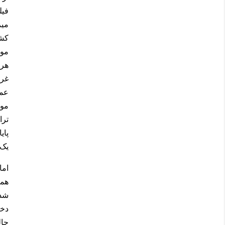
فیل
میز
کشف
موق
هرر
غری
عمی
موق
ترا
پای
یک 
اما
هما
شده
دخت
چال