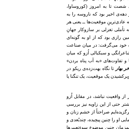
شصت تا به امروز (کوروساوا،
 دهه‌ی اخیر بود که ناروسه را به
 عادی‌‌ترینِ موقعیت‌ها ــ یعنی هر
تأملی تغزلی بر سازوکار جهانِ
 رازی بود که از او به گونه‌ای
ه خود می‌گرفت: در میان صناعت
اعرانگی و سبکبالی اُزو که میان
و تفاوت‌های «به‌ آب پناه بردن»
خر بهار
تا نگاه بهت‌زده‌ی ریکو در
یرکشیدن یک موقعیت، یک تنگنا یا
ز واقعیت نباشد، در مقابل اُزو
تر حتی از این زاویه نیز بررسی
زیده‌ایم صراحتاً از خشم زنان و
یی او را چنین پیچیده، چندبُعدی و
همزمان چنین موضوع سوء‌تعبیرها