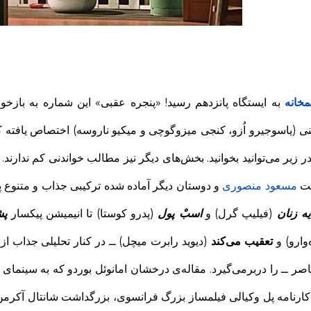
مخانه
به ایستگاه پانزدهم رسید! «پنجره عقبی» این شماره به بازخو
نی (یاسوجیرو اُزو، کنجی میزوگوچی و میکیو ناروسه) اختصاص یافت
در زیر می‌توانید بخوانید. بخش‌های دیگر نیز مطالب خواندنی کم ندارند
ت
مسعود منصوری
و دوستان دیگر آماده شده ترکیبی جذاب و متنوع پی
ه زنان
(فیلیپ گرل) و
اسبْ پول
(پدرو کوستا) تا انیمیشن پیکسار
پش
‌وارو) و
تعقیب می‌کند
(دیوید رابرت میچل) ــ در کنار تحلیلی جذاب ا
صر ــ را دربرمی‌گیرد. مقاله‌ی درخشان امانوئل بوردو که به سینمای د
کارنامه پل وکیالی فیلمساز بزرگ فرانسوی، بزرگداشت شانتال آکرمن