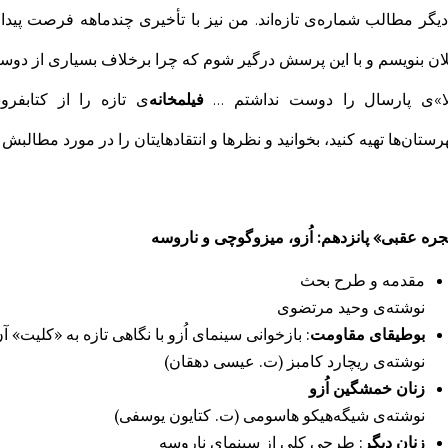
دیگر مطالب شماره‌ی تازه‌اند. من نیز با تأخیری چندماهه فرصت پیدا
ان بنویسم و با این پرسش درگیر شوم که چرا برخلاف بسیاری از دوستا
ا»ی پارسال را دوست نداشتم …
فيلمخانه‌
ی تازه را از كتابفرو
ستان‌ها تهيه كنيد، بخوانید و نظرها و انتقادهایتان را در مورد مطالبش ب
جره‌ عقبی» پانزدهم: اُزو، میزوگوچی و ناروسه
مقدمه و طرح بحث
نوشته‌ی وحید مرتضوی
بوطیقای مقاومت
:
بازخوانی سینمای اُزو با نگاهی تازه به «کلیت» آ
نوشته‌ی ریچارد کامبز (ت. عیسی دهقان)
زنان خمشگین اُزو
نوشته‌ی شیگه‌هیکو هاسومی (ت. کتایون یوسفی)
زنان دیگر
: طرحی کلی از سینمای ناروسه