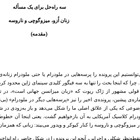
سه راه‌حل برای یک مسأله
زنان اُزو، میزوگوچی و ناروسه
(مقدمه)
توانستیم این پرونده را پرسه‌هایی در ملودرام یا حتی ملودرام زنانه‌ی
. چرا که اینجا بحث را تنها به سه فیگور کلیدی سینمای ژاپن محدود کرده
قولی مشهور از ژاک ریوت که «زبان میزانسن جهانی است»، در تد
ره‌ی پیشین، پرونده‌ی اخیر را نیز «پرسه‌هایی دیگر در ملودرام» (بی‌نی
وعی که یکی از علائق اصلی ما را شکل می‌دهد و باز به‌زودی در 
درام کلاسیک آمریکایی به آن بازخواهیم گشت. یعنی اینجا آن خطوط
ر میزوگوچی و ناروسه را کنار کیوکر و ویدور می‌بیند: زبانی که همزم
نقطه‌نظر شکلی و اجرایی، آنچه این پرونده را در شکل حاضر راه انداخت