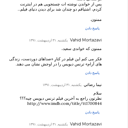
پس از خواندن نوشته ات چستجویی هم در اینترنت
کردم، اشتیاقم دو چندان شد برای دیدن دنیای فیلم...
ممنون.
پاسخ دادن
Vahid Mortazavi
یکشنبه, ۳۱ اردیبهشت, ۱۳۹۱
ممنون که خواندی سعید،
فکر می کنم این فیلم در کنارِ «صداهای دوردست، زندگی
های آرام» ترنس دیویس را در اوجش نشان می دهند.
پاسخ دادن
نيما رضائي
یکشنبه, ۳۱ اردیبهشت, ۱۳۹۱
سلام
نظرتون راجع به آخرين فيلم ترنس دیویس چيه؟؟؟
http://www.imdb.com/title/tt1700844
پاسخ دادن
Vahid Mortazavi
یکشنبه, ۳۱ اردیبهشت, ۱۳۹۱