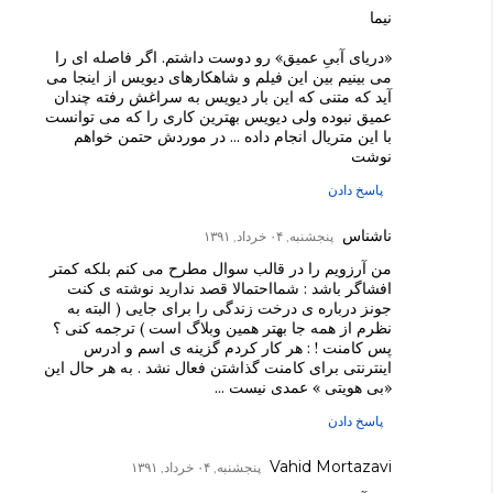
نیما
«دریای آبیِ عمیق» رو دوست داشتم. اگر فاصله ای را
می بینیم بین این فیلم و شاهکارهای دیویس از اینجا می
آید که متنی که این بار دیویس به سراغش رفته چندان
عمیق نبوده ولی دیویس بهترین کاری را که می توانست
با این متریال انجام داده ... در موردش حتمن خواهم
نوشت
پاسخ دادن
ناشناس
پنجشنبه, ۰۴ خرداد, ۱۳۹۱
من آرزویم را در قالب سوال مطرح می کنم بلکه کمتر
افشاگر باشد : شمااحتمالا قصد ندارید نوشته ی کنت
جونز درباره ی درخت زندگی را برای جایی ( البته به
نظرم از همه جا بهتر همین وبلاگ است ) ترجمه کنی ؟
پس کامنت ! : هر کار کردم گزینه ی اسم و ادرس
اینترنتی برای کامنت گذاشتن فعال نشد . به هر حال این
«بی هویتی » عمدی نیست ...
پاسخ دادن
Vahid Mortazavi
پنجشنبه, ۰۴ خرداد, ۱۳۹۱