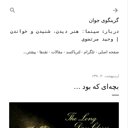
رد شدن به محتوای اصلی
گرینگوی جوان
دربارۀ سینما: هنر دیدن، شنیدن و خواندن
| وحید مرتضوی
صفحه اصلی
تلگرام
لترباکسد
مقالات
نقدها
‏بیشتر…
اردیبهشت ۳۰, ۱۳۹۱
بچه‌ای که بود …