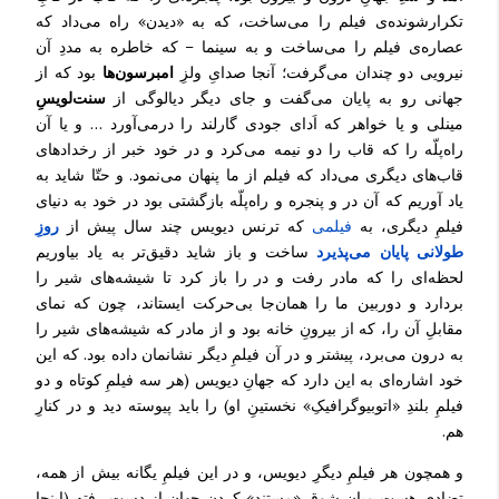
تکرارشونده‌ی فیلم را می‌ساخت، که به «دیدن» راه می‌داد که
عصاره‌ی فیلم را می‌ساخت و به سینما – که خاطره به مددِ آن
نیرویی دو چندان می‌گرفت؛ آنجا صدایِ ولزِ
امبرسون‌ها
بود که از
جهانی رو به پایان می‌گفت و جای دیگر دیالوگی از
سنت‌لویسِ
مینلی و یا خواهر که اَدای جودی گارلند را درمی‌آورد … و یا آن
راه‌پلّه‌ را که قاب را دو نیمه می‌کرد و در خود خبر از رخدادهای
قاب‌های دیگری می‌داد که فیلم از ما پنهان می‌نمود. و حتّا شاید به
یاد آوریم که آن در و پنجره و راه‌پلّه بازگشتی بود در خود به دنیای
فیلمِ دیگری، به
فیلمی
که ترنس دیویس چند سال پیش از
روزِ
طولانی پایان می‌پذیرد
ساخت و باز شاید دقیق‌تر به یاد بیاوریم
لحظه‌ای را که مادر رفت و در را باز کرد تا شیشه‌های شیر را
بردارد و دوربین ما را همان‌جا بی‌حرکت ایستاند، چون که نمای
مقابلِ آن را، که از بیرونِ خانه بود و از مادر که شیشه‌های شیر را
به درون می‌برد، پیشتر و در آن فیلمِ دیگر نشانمان داده بود. که این
خود اشاره‌ای به این دارد که جهانِ دیویس (هر سه فیلمِ کوتاه و دو
فیلمِ بلندِ «اتوبیوگرافیکِ» نخستینِ او) را باید پیوسته دید و در کنارِ
هم.
و همچون هر فیلمِ دیگرِ دیویس، و در این فیلمِ یگانه بیش از همه،
تضادی هست میانِ شوقِ «مستند» کردنِ جهانِ از دست رفته (اینجا