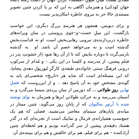
جهانِ کودکی) و همزمان آگاهی به این که بر پا کردنِ چنین تصویرِ
مستندی حالا جز به نیروی خاطره امکان‌پذیر نیست.
و برای دیویس، همچون هر هنرمندِ بزرگِ دیگری، این خواستِ
بازگشت، این میلِ جست-و-جوی پروستی در میانِ ویرانه‌های
خاطره دربردارنده‌ی نیرویی رهایی‌بخش است. او نه قداست‌بخشِ
گذشته است و نه می‌خواهد خصمِ آن باشد. او به گذشته
بازمی‌گردد تا دوباره بنایش کند تا از آن رها شود (از خشونتِ پدر در
فیلمِ پیشین، از مدرسه و کلیسا در این یکی - و مُدام از سرکوبِ
درونی فرهنگِ سنتی خانواده‌ی طبقه‌ی کارگرِ لیورپولِ دهه‌ی پنجاه)،
که این مسئله‌ای است که شاید هر «تاریخِ» شخصی‌ای باید به
گونه‌ی مشخصِ خود به آن پاسخ دهد … و از این‌روست که
فصلِ
نهاییِ
روزِ طولانی …
که دوربین از میانِ پرده‌ی سینما می‌گذرد و به
آسمان می‌رسد و به حرکتِ طولانیِ ابرها و همزمان به
نوای نوشته
شده با آرتور سالیوان
که از پایانِ روز می‌گوید، چنین ممتاز در
میانه‌ی پایان‌های سینمای معاصر می‌نشیند. فصلی که هم یک
جمع‌بستِ هشیارانه‌ی فرمال و تماتیک است از تجربه‌ای که در گذرِ
هشتاد دقیقه‌ی پیشین از سر گذرانده‌ بودیم و هم لحظه‌ای چنین
آزاد‌کننده – هم برای فیلم، هم برای خالقش و هم برای ببیننده‌ی آن.