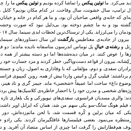
ید می
کرد. ما
توئین پیکس
را تماشا کرده بودیم
و
توئین پیکس
ما را
 ترامپ، سال خشونت، سال وقاحت. در کدام مکان بودیم؟ کایل 
ه
ای که خانه
ی واقعی صاحبان آن بود، و ما هر کدام در خانه و خیابا
گشته بود و به ما چشم دوخته بود.
بی
دلیل نبود که صورت وحش
دمان را می
لرزاند. یکی از ترسناک
ترین لحظات ابدی سینما. سال ۲۰۱۷ سال
 بیرون از جاذبه
ی مغناطیسِ
بازگشت
این
سال دستاوردهای سینمای
تل و
رشته
ی خیالِ
پل توماس اندرسون متاسفانه نادیده ماندند؛ دو فی
ها را عوض کنند. در میان دیده
شده
ها اما دو دسته بیشتر از همه در
ِشانه، بیرون از قواعد دست
وپاگیر، خطر کردند و مزد جسارت خود را 
برادران سفدی. و دوم، مؤلفانی که با وفاداری به اصول، زبان و جستج
 برداشتند: فیلیپ گرل و انیس واردا بیش از همه. روبن کمپیوی فران
ضوع داغ» ساخت اما عمیقاً «شخصی» ماند. جیمز گری و تاد هینز، 
ژه
های شخصی و مدرن خود را با احضار خاطره
ی کلاسیک
ها پیش بردن
ند:
والری مسدیان فرانسوی، سفدی
های نیویورکی و یک بلغاری تازه از 
فیلم هونگ سانگ-سو یکی سهم من شد، همان که ایزابل اوپر داشت
کی که میان برلین و کُره قسمت شد، با لحن ماتم
زده
اش، دور ا
منتظره می
نمود. بعضی فیلمسازها غافلگیرمان کردند. یکی
رادو ج
لوف هم
قطارانش را گرفت اما چیزی از اساس متضاد آن آفرید.
و د