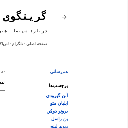
گرینگوی 
دربارۀ سینما: هنر
صفحه اصلی
تلگرام
لتربا
هم‌رسانی
دی ۱۳, ۱۳۹۶
سین
برچسب‌ها
آلن گیرودی
ایلیان متو
برونو دومُن
بن راسل
دیوید لینچ