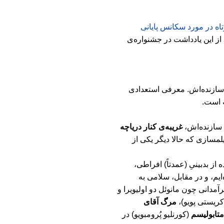
تاه در مورد سکانس پایانی
از این یادداشت در جشنواره‌ی
ازنده
اش. معرفی استعدادی
ه است.
سازنده
اش،
غریبه
ی کنار دریاچه
یلمسازی که حالا دیگر یکی از
 از بدبینیِ (عمدتاً) افراطی،
ایم، و در مقابل، سلامی به
مدانی چون مانوئل دو اولیویرا و
ریستی پویو)،
مرگ آقای
متابولیسم
(کورنلیو پُرومبویو) در