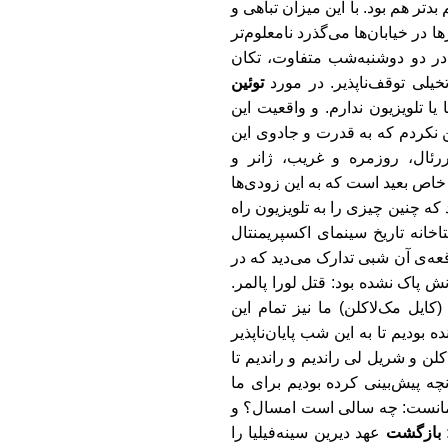
 بدتر هم بود. با این میزان تباهی و
ا در خیابان
ها می
گذرد نامعلوم
تر
در دو دوشنبه
شب متفاوت، تکان
یلی توقف‌ناپذیر. در مورد
توئین
ا تلویزیون ندارم. و واقعیت این
 نکردم که به قدرت و جادوی این
ئال، روزمره و غریب، ژانر و
اص بعید است که به این زودی
ها
 که چنین چیزی را به تلویزیون راه
اخانه تاریخ سینمای اکسپریمنتال
عه
ی آن شبی تدارک می
دید که در
ش پاک نشده بود: قتل لورا پالمر.
 (کایل مک
لاکلن) ما نیز تمام این
ده بودیم تا به این شب پایان
ناپذیر
کلن و شریل لی راندیم و راندیم تا
آنچه پیش
بینی کرده بودیم برای ما
انست: چه سالی است امسال؟ و
 بازگشت
عهد دیرین سینه
فیلیا را