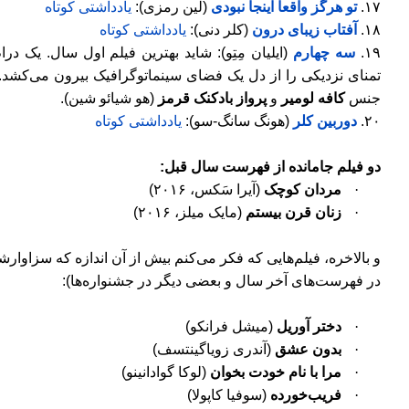
۱۷
.
تو هرگز واقعاً اینجا نبودی
(لین رمزی):
یادداشتی کوتاه
۱۸
.
آفتاب زیبای درون
(کلر دنی):
یادداشتی کوتاه
۱۹
.
سه چهارم
(
ایلیان مِتِو
): شاید بهترین فیلم اول سال.
یک درام
تمنای نزدیکی را از دل یک فضای سینماتوگرافیک بیرون می
کشد.
جنس
کافه لومیر
و
پرواز بادکنک قرمز
(هو شیائو شین).
۲۰
.
دوربین کلر
(هونگ سانگ-سو):
یادداشتی کوتاه
دو فیلم جامانده از فهرست سال قبل:
·
مردان کوچک
(
آیرا سَکس، ۲۰۱۶
)
·
زنان قرن بیستم
(
مایک میلز،
۲۰۱۶
)
و بالاخره، فیلم
هایی که فکر می
کنم بیش از آن اندازه که سزاوارش
در فهرست
های آخر سال و بعضی دیگر در جشنواره
ها)
:
·
دختر آوریل
(میشل فرانکو)
·
بدون عشق
(آندری زویاگینتسف)
·
مرا با نام خودت بخوان
(لوکا
گوادانینو
)
·
فریب‌خورده
(سوفیا کاپولا)