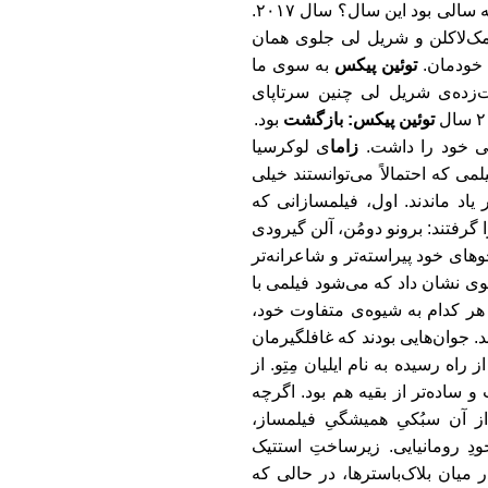
. چه سالی بود این سال؟ سال ۲۰۱۷.
مک
لاکلن و شریل لی جلوی همان
ن خودمان.
توئین پیکس
به سوی ما
ت
زده
ی شریل لی چنین سرتاپای
توئین پیکس
: بازگشت
بود.
ی خود را داشت.
زاما
ی لوکرسیا
لمی که احتمالاً می
توانستند خیلی
 یاد ماندند. اول، فیلمسازانی که
گرفتند: بر
ونو دومُن، آلن گیرودی
وهای خود پیراسته
تر و شاعرانه
تر
سوی نشان داد که می
شود فیلمی با
هر کدام به شیوه
ی متفاوت خود،
د. جوان
هایی بودند که غافلگیرمان
راه رسیده به نام ایلیان مِتِو. از
 و ساده
تر از بقیه هم بود. اگرچه
ز آن سبُکیِ همیشگیِ فیلمساز،
ودِ رومانیایی.
زیرساختِ استتیک
ر میان بلاک
باسترها، در حالی که