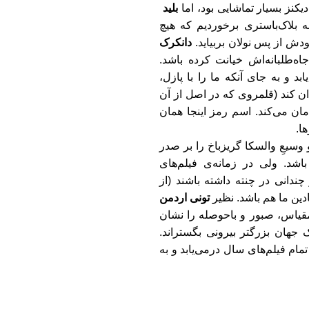
یکنز بسیار تماشایی بود، اما
بلید
ه بلاک
باستری برخوردیم که هیچ
دش از پس نولان بربیاید.
دانکرک
اه
طلبانه
اش خیانت کرده باشد.
یابد و به جای آنکه ما را با پازل،
ن کند (قلمروی که در اصل از آن
ان می
کند. اسم رمز اینجا همان
ها.
سیعِ والسکا گریزباخ را بر صدر
اشد. ولی در زمانه
ی فیلم
های
چندانی در چنته داشته باشند (از
دین ما هم باشد. نظیر
تونی اردمن
قیاس، صبور و باحوصله را نشان
جهان بزرگتر بیرونی بگستراند.
 تمام فیلم
های سال درمی
یابد و به
د.