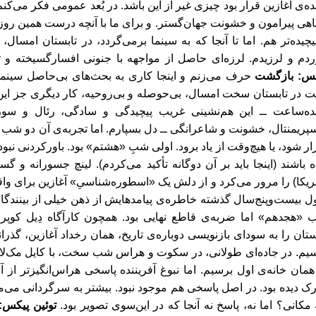
ه
ی آغازین قرار بود چیزی
غیر از این باشد. در بُعد عمومی فکر می
کنم
هی پیرامون و خشونت جهان
گستر. و برای ما با آنچه درست همین روزه
یچیده
تر هم. اما تا آنجا که به سینما برمی
گردد، در تابستان امسال، 
دم و لرزیدم. لرزه
ای حاصل از مواجهه با جنونی افسارگسیخته و تخ
کس
: بازگشت
حرف می
زنم و اینجا کاری به بحث
های بی
حاصل سینما ی
 در تابستان سخت امسال، بی
حوصله و بی
روحیه، کار دیگری جز این
ده
ساعت ــ این هم‌نشینی غریب پیچیدگی و سادگی، رئال و سورر
پریمنتال، خشونت و شاعرانگی
ــ
دل بسپارم. اما تجربه
ی آن دو شب خ
ار شود، یا هیچ‌وقت از یاد برود. اولی شبِ «هشتم» بود. باورکردنی نبود
ه باشند (اینجا باید بر آن دوگانه تأکید می
کردم). لینچ جسورانه و گست
ریکا) را مرور می
کرد و از دلش یک «اسطوره
شناسیِ» آغازین برای واق
ل بیست
وپنج
سال گذشته خاطره
ی پیامدهایش از ذهن خیلی از بینندگان
 «هجدهم» اما ضربه
ی قاطع نهایی بود. همچون کارآگاه دِیل کوپر
ستان را به سودای بازنویسی دوباره
ی تاریخ، همان رخداد آغازین، گذران
یم. در جاده
ای طولانی، در سکوت و هراس شب سخت، با کایل مک
لا
همان خانه
ی اول برسیم. اما نبوغ آفریننده پاسخی هراس
انگیزتر از 
رک دیده بود. در اصل پاسخی هم موجود نبود. بیشتر به سرگردانی می
م
مکانی؟ اما نه، پاسخ نه آنجا که در این
سوی تصویر بود.
توئین پیکس
: