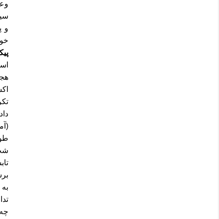
وعد
سیا
و پ
خور
پی
است
هج
اکس
تکر
داد
(آم
طو
شب
تاب
برس
به 
تدا
چه 