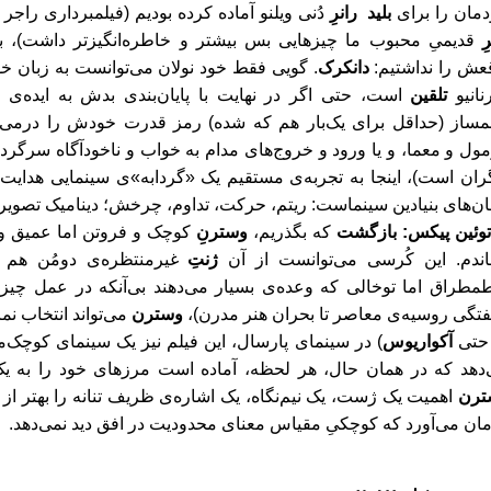
مان را برای
بلید رانرِ
دُنی ویلنو آماده کرده بودیم
(فیلمبرداری راجر د
رِ
قدیمیِ محبوب ما چیزهایی بس بیشتر و خاطره
انگیزتر داشت
)، ب
عش را نداشتیم:
دانکرک
. گویی فقط خود نولان می
توانست به زبان خو
نانیو
تلقین
است، حتی اگر در نهایت با پایان
بندی بدش به ایده
ی ج
مساز (حداقل برای یک
بار هم که شده) رمز قدرت خودش را درمی
ول و معما، و یا ورود و خروج
های مدام به خواب و ناخودآگاه سرگردا
ران است)، اینجا به تجربه
ی مستقیم یک «گردابه»ی سینمایی هدایت
م
ان‌های بنیادین سینماست: ریتم، حرکت، تداوم، چرخش؛ دینامیک تصویر
توئین پیکس
: بازگشت
که بگذریم،
وسترنِ
کوچک و فروتن اما عمیق و و
ندم. این کُرسی می
توانست از آن
ژنتِ
غیرمنتظره
ی دومُن هم ب
مطراق اما توخالی که وعده
ی بسیار می
دهند بی‌آنکه در عمل چیز 
تگی روسیه‌ی معاصر تا بحران هنر مدرن)،
وسترن
می
تواند
انتخاب نما
 حتی
آکواریوس
) در سینمای پارسال، این فیلم نیز یک سینمای کوچک
م
دهد که در همان حال، هر لحظه، آماده است مرزهای خود را به یک 
ترن
اهمیت یک ژست، یک نیم
نگاه، یک اشاره‌ی ظریف تنانه
را بهتر از
مان می
آورد که کوچکیِ مقیاس معنای محدودیت در افق دید نمی
ده