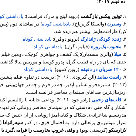
ده فیلم ۲۰۱۷:
۱
.
توئین پیکس
:بازگشت
(
دیوید لینچ و مارک فراست
):
یادداشتی کو
۲
.
وسترن
(والسکا گریزباخ):
یادداشتی کوتاه
؛ در تماشای دوم (پس 
کن) ظرافت‌هایش بیشتر هم دیده شد.
۳.
ژنت: کودکی ژاندارک
(برونو دومُن):
یادداشتی کوتاه
۴
.
محبوب یک‌روزه
(فیلیپ گرل):
یادداشتی کوتاه
۵
.
میلا
(
والری مسدیان
):
یک کشف و جواهری کوچک. دومین فیلم س
جدی که
پای در راه فیلیپ گرل، پدرو کوستا و موریس پیالا گذاشت
۶
.
۱۲۰
ضربان در دقیقه
(روبن کمپیو):
یادداشتی کوتاه
۷
.
راست بمانید
(آلن گیرودی
،
۲۰۱۶
):
درست در تداوم فیلم پیشین 
(
۲۰۱۳
)، ستیزه
جو و تسلیم
ناپذیر. چه در فرم و چه در جهان
بینی. ف
اریژینال
ترین صداهای سینمای معاصر فرانسه است.
۸
.
قلب‌های زخمی
(رادو جود
،
۲۰۱۶
):
وداعی جانانه با رئالیسم آکنده
آشکار و گاه حتی دم‌دستی که در سینمای معاصر رومانی کم ندیده
مدرنیسم شاعرانه‌ی شکاک و کنایه‌آمیز اروپایی، از آن جنس که سرآ
سزار مونتیروی پرتغالی دارد. به احتمال قوی، در کنار
سیه‌رانوادا
(ک
لازارسکو
(کریستی پویو) و
وقتی غروب بخارست را فرامی‌گیرد‌ یا 