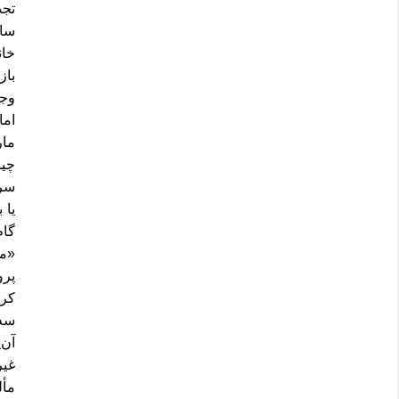
تجد
سال
خان
باز
وجو
اما
مار
چیز
سرک
یا 
گام
«مو
پرو
کرد
سه 
آن
ی
غیر
مأ