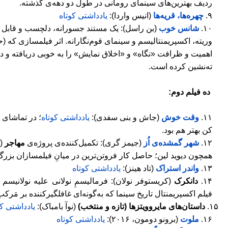
ردیف بهترین
های سینمای رومانی در طول دو دهه
ی گذشته.
۹
.
چهره‌ها، قریه
‌ها
(انیس واردا):
یادداشتی کوتاه
۱۰
.
شانس خوب
(بن راسل):
یک مستند جسورانه، دلچسب و قابل ا
وریته،
اکسپریمنتالیسم
و سینمای قوم
نگارانه. اثر فیلمسازی که (
اهمیت و ظرافت «نگاه» و «اخلاق نمایش» را به خوبی دریافته و د
ته
نشین کرده است.
ده فیلم دوم:
۱۱
.
وقت خوش
(
جاش و بنی سفدی
):
یادداشتی کوتاه
؛ در تماشای 
کن بهتر هم بود.
۱۲
.
شهر گمشده‌ی اُز
(جیمز گری): تکمیل
کننده
ی پروژه
ی
مهاجر
(
همچون دیوید لین؛ حاصل کار فروتن
ترین در میانِ فیلمسازان بزر
۱۳
.
واندر استراک
(تاد هینز):
یادداشتی کوتاه
۱۴
.
دانکرک
(کریستوفر نولان): فرمالیسمِ نولانی علیه نولانیسم 
فیلم اکسپریمنتال تاریخ سینما که به
گونه
ای غافلگیرکننده بر مَرکب
۱۵
.
داستان‌های مایروویتزها (تازه و منتخب)
(نوآ بامباک):
یادداشتی کو
۱۶
.
ملوت
(برونو دومون
،
۲۰۱۶
):
یادداشتی کوتاه