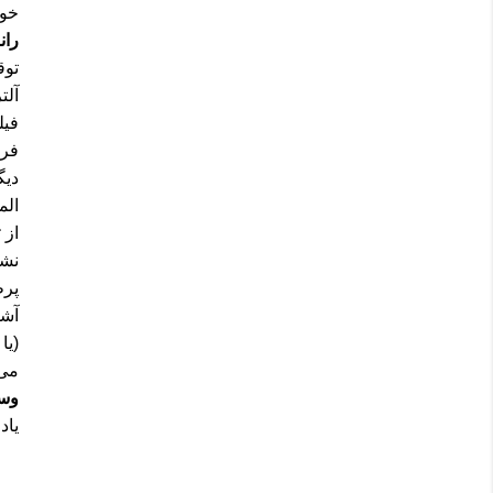
خود
ران
توق
آلتر
فیل
فرم
دیگ
الم
از
نشا
پرط
آشف
(یا
می
وس
یاد